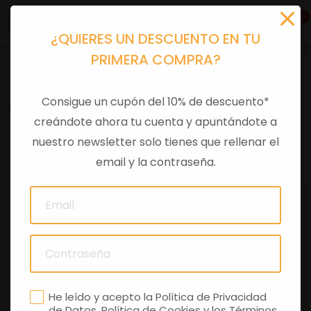
0
¿QUIERES UN DESCUENTO EN TU
PRIMERA COMPRA?
Accesorios moto
>
Otros
Consigue un cupón del 10% de descuento*
RESPALDO BAUL PRIMAVERA ROJO
creándote ahora tu cuenta y apuntándote a
nuestro newsletter solo tienes que rellenar el
0 comentarios
email y la contraseña.
He leído y acepto la
Política de Privacidad
de Datos
,
Política de Cookies
y los
Términos