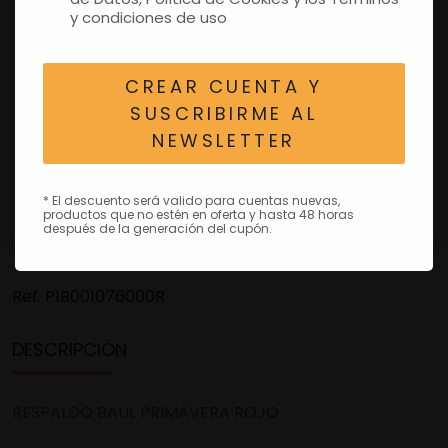
y condiciones de uso
CREAR CUENTA Y
SUSCRIBIRME AL
NEWSLETTER
* El descuento será valido para cuentas nuevas,
productos que no estén en oferta y hasta 48 horas
después de la generación del cupón.
Ref.
P1B001076000R
DESCRIPCIÓN
RESPALDO BAUL PRIMAVERA ROJO