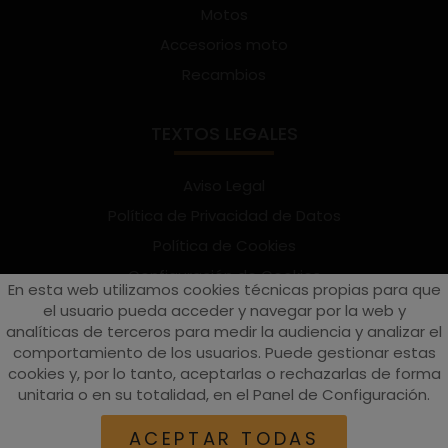
Motos
Accesorios moto
Recambios
TEXTOS LEGALES
Aviso Legal
Política de Privacidad de Datos
Política de Cookies
Configuración de Cookies
En esta web utilizamos cookies técnicas propias para que
Términos y condiciones de uso
el usuario pueda acceder y navegar por la web y
analíticas de terceros para medir la audiencia y analizar el
Suscríbete al Newsletter
comportamiento de los usuarios. Puede gestionar estas
cookies y, por lo tanto, aceptarlas o rechazarlas de forma
unitaria o en su totalidad, en el Panel de Configuración.
vespaturia.es
© 2022 - Páginas web en Valencia -
Edina
ACEPTAR TODAS