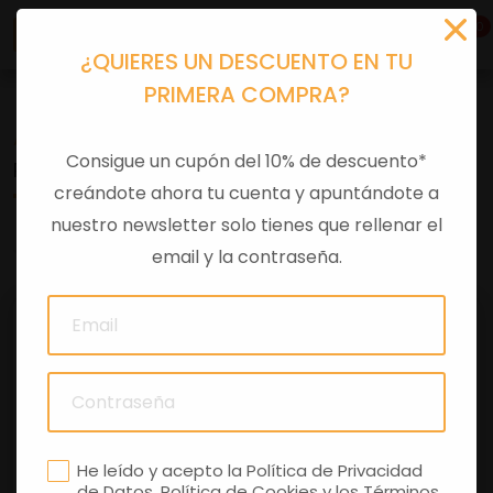
0
¿QUIERES UN DESCUENTO EN TU
PRIMERA COMPRA?
Accesorios moto
>
Otros
Consigue un cupón del 10% de descuento*
RESPALDO BAUL MEDLEY MARRON 32LTS
creándote ahora tu cuenta y apuntándote a
nuestro newsletter solo tienes que rellenar el
0 comentarios
email y la contraseña.
He leído y acepto la
Política de Privacidad
de Datos
,
Política de Cookies
y los
Términos