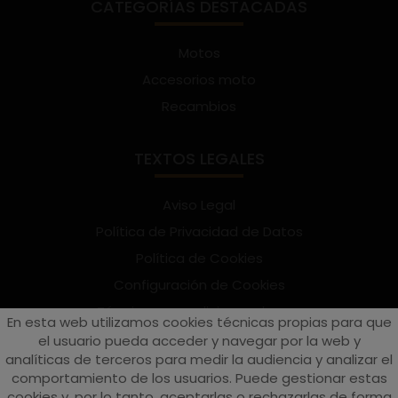
CATEGORÍAS DESTACADAS
Motos
Accesorios moto
Recambios
TEXTOS LEGALES
Aviso Legal
Política de Privacidad de Datos
Política de Cookies
Configuración de Cookies
Términos y condiciones de uso
En esta web utilizamos cookies técnicas propias para que
Suscríbete al Newsletter
el usuario pueda acceder y navegar por la web y
analíticas de terceros para medir la audiencia y analizar el
comportamiento de los usuarios. Puede gestionar estas
cookies y, por lo tanto, aceptarlas o rechazarlas de forma