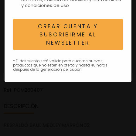
y condiciones de uso
CREAR CUENTA Y
SUSCRIBIRME AL
NEWSLETTER
* El descuento será valido para cuentas nuevas,
productos que no estén en oferta y hasta 48 horas
después de la generación del cupón.
Ref.
PCM260407
DESCRIPCIÓN
RESPALDO BAUL MEDLEY MARRON 32