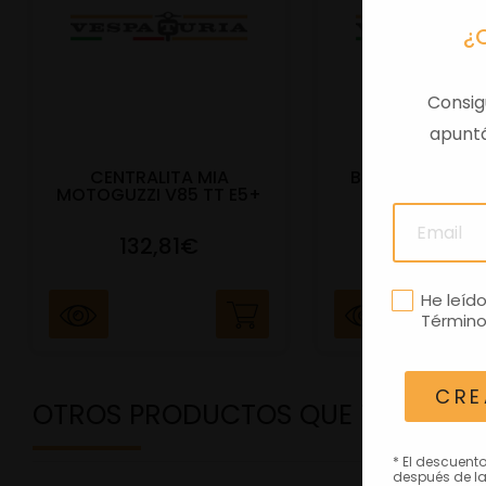
¿
Consig
apuntá
CENTRALITA MIA
BAUL TRAS VES
MOTOGUZZI V85 TT E5+
E5+ BEIGE Q
132,81€
292,81
He leíd
Término
CRE
OTROS PRODUCTOS QUE TE PODRÍ
* El descuent
después de la