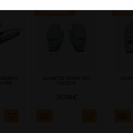
NOVEDAD
NOV
ASIDERO
GUANTES VESPA DEC
GUAN
I V85
CELESTE
70,08€