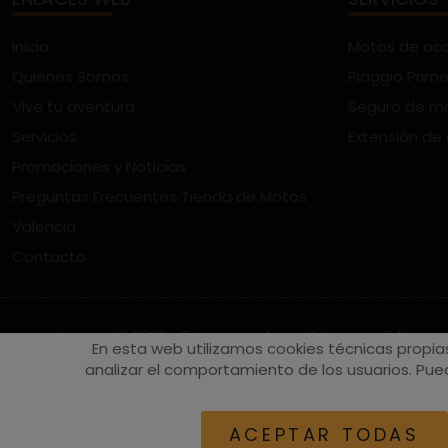
Inicio
Motos de oc
Quienes Somos
Piaggio Prime
Vive tu aventura
Seguro de m
Servicios
Extensión de
Promociones y Noticias
Preguntas Frecuentes Tienda de Motos
Valencia
Contacto
vespaturia.es
© 2022 - Páginas web en Valencia -
Edina
En esta web utilizamos cookies técnicas propia
analizar el comportamiento de los usuarios. Pued
ACEPTAR TODAS