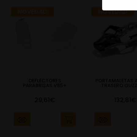
NOVEDAD
NOVEDAD
DEFLECTORES
PORTAMALETAS 
PARABRISAS V85+
TRASERO GUZZ
29,61€
132,81€