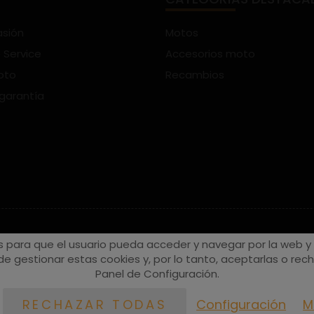
asión
Motos
 Service
Accesorios moto
oto
Recambios
 garantía
s para que el usuario pueda acceder y navegar por la web y a
e gestionar estas cookies y, por lo tanto, aceptarlas o recha
Panel de Configuración.
Configuración
M
RECHAZAR TODAS