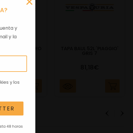
RA?
uenta y
ail y la
EVERLY 400 NEGRO
TAPA BAUL 52L 'PIAGGIO'
METEORO
GRIS 7
302,81€
81,18€
kies
y los
TTER
asta 48 horas