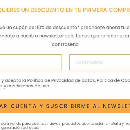
QUIERES UN DESCUENTO EN TU PRIMERA COMP
ue un cupón del 10% de descuento* creándote ahora tu c
ndote a nuestro newsletter solo tienes que rellenar el em
contraseña.
PA GTS
TAPA SILLIN PASAJERO
BAUL B
01
RS660 NEGRO
€
272,81€
o y acepto la
Política de Privacidad de Datos
,
Política de Coo
s y condiciones de uso
AR CUENTA Y SUSCRIBIRME AL NEWSLE
AN INTERESAR
o será valido para cuentas nuevas, productos que no estén en oferta y h
 generación del cupón.