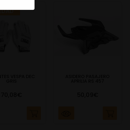
EDAD
TES VESPA DEC
ASIDERO PASAJERO
GRIS
APRILIA RS 457
70,08€
50,09€