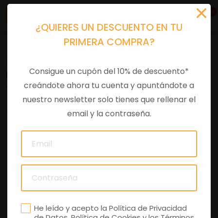
0
¿QUIERES UN DESCUENTO EN TU
PRIMERA COMPRA?
Recambios
>
Despieces
Consigue un cupón del 10% de descuento*
REPOSAPIES IZQ BEVERLY 500 GRIS
creándote ahora tu cuenta y apuntándote a
nuestro newsletter solo tienes que rellenar el
0 comentarios
email y la contraseña.
He leído y acepto la
Política de Privacidad
de Datos
,
Política de Cookies
y los
Términos