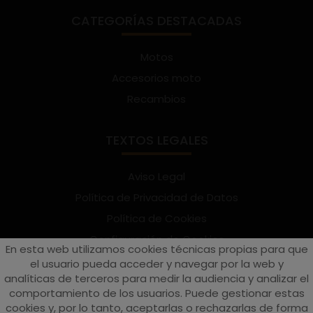
CATEGORÍAS DESTACADAS
Motos
Accesorios moto
Recambios
TEXTOS LEGALES
Aviso Legal
Política de Privacidad de Datos
Política de Cookies
Configuración de Cookies
En esta web utilizamos cookies técnicas propias para que
Términos y condiciones de uso
el usuario pueda acceder y navegar por la web y
analíticas de terceros para medir la audiencia y analizar el
Suscríbete al Newsletter
comportamiento de los usuarios. Puede gestionar estas
cookies y, por lo tanto, aceptarlas o rechazarlas de forma