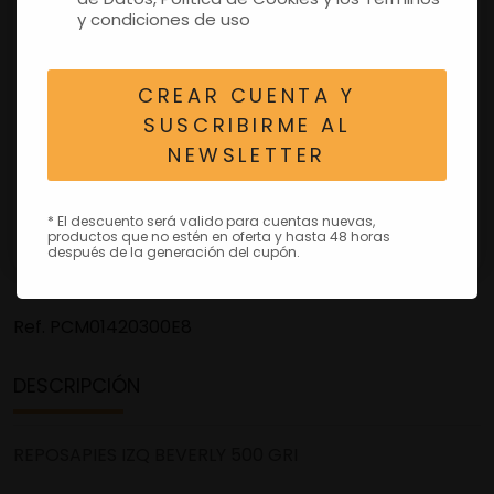
y condiciones de uso
CREAR CUENTA Y
SUSCRIBIRME AL
NEWSLETTER
* El descuento será valido para cuentas nuevas,
productos que no estén en oferta y hasta 48 horas
después de la generación del cupón.
Ref.
PCM01420300E8
DESCRIPCIÓN
REPOSAPIES IZQ BEVERLY 500 GRI