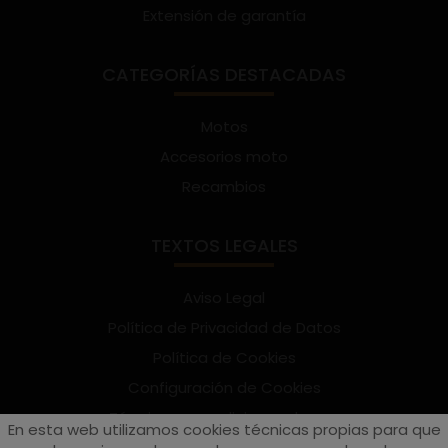
Extensión de garantía
CATEGORÍAS DESTACADAS
Motos
Accesorios moto
Recambios
TEXTOS LEGALES
Aviso Legal
Política de Privacidad de Datos
Política de Cookies
Configuración de Cookies
Términos y condiciones de uso
En esta web utilizamos cookies técnicas propias para que
Suscríbete al Newsletter