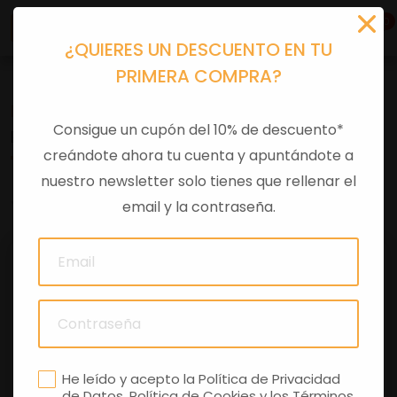
0
¿QUIERES UN DESCUENTO EN TU
PRIMERA COMPRA?
Recambios
>
Despieces
Consigue un cupón del 10% de descuento*
RELOJ CKM MC3 EXTREME AGUA OBB
creándote ahora tu cuenta y apuntándote a
nuestro newsletter solo tienes que rellenar el
0 comentarios
email y la contraseña.
He leído y acepto la
Política de Privacidad
de Datos
,
Política de Cookies
y los
Términos