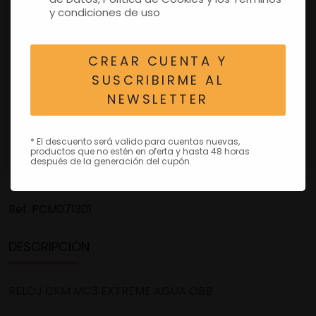
y condiciones de uso
CREAR CUENTA Y
SUSCRIBIRME AL
NEWSLETTER
* El descuento será valido para cuentas nuevas,
productos que no estén en oferta y hasta 48 horas
después de la generación del cupón.
Ref.
PCM071301
DESCRIPCIÓN
RELOJ CKM MC3 EXTREME AGUA OBB