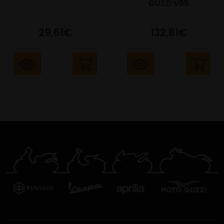
GUZZI V85
29,61€
132,81€