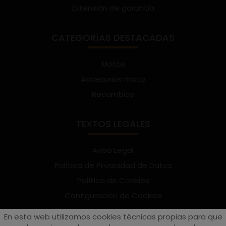
Extensión de garantía
CATEGORÍAS DESTACADAS
Motos
Accesorios moto
Recambios
TEXTOS LEGALES
Aviso Legal
Política de Privacidad de Datos
Política de Cookies
Configuración de Cookies
Términos y condiciones de uso
En esta web utilizamos cookies técnicas propias para que
Suscríbete al Newsletter