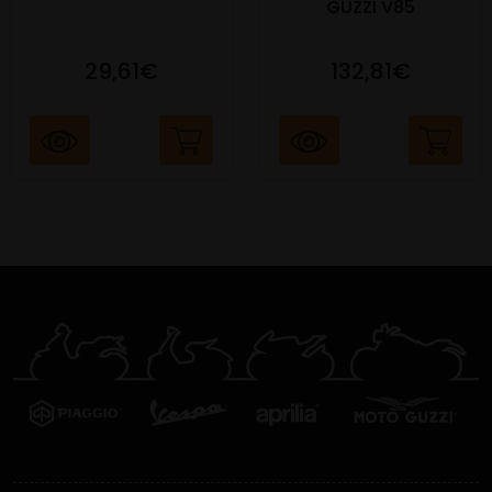
GUZZI V85
29,61€
132,81€