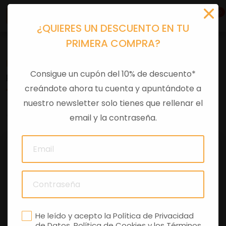
0
¿QUIERES UN DESCUENTO EN TU
PRIMERA COMPRA?
Recambios
>
Despieces
Consigue un cupón del 10% de descuento*
RADIO RUED TRA L135
creándote ahora tu cuenta y apuntándote a
nuestro newsletter solo tienes que rellenar el
0 comentarios
email y la contraseña.
He leído y acepto la
Política de Privacidad
de Datos
,
Política de Cookies
y los
Términos