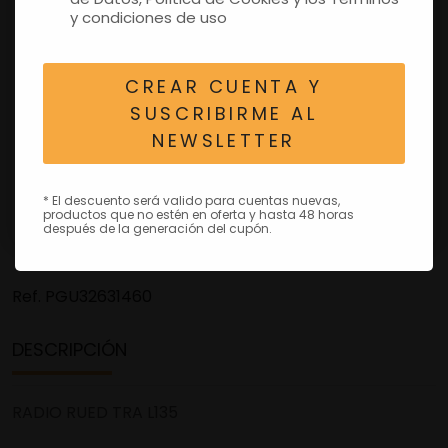
y condiciones de uso
CREAR CUENTA Y
SUSCRIBIRME AL
NEWSLETTER
* El descuento será valido para cuentas nuevas,
productos que no estén en oferta y hasta 48 horas
después de la generación del cupón.
Ref.
PGU32631460
DESCRIPCIÓN
RADIO RUED TRA L135