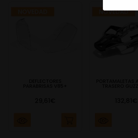
NOVEDAD
NOVEDAD
DEFLECTORES
PORTAMALETAS 
PARABRISAS V85+
TRASERO GUZZ
29,61€
132,81€