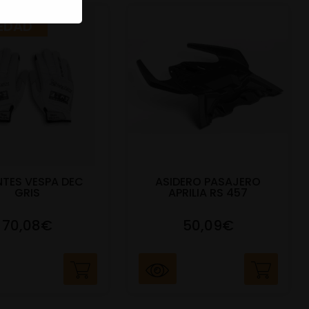
EDAD
TES VESPA DEC
ASIDERO PASAJERO
GRIS
APRILIA RS 457
70,08€
50,09€