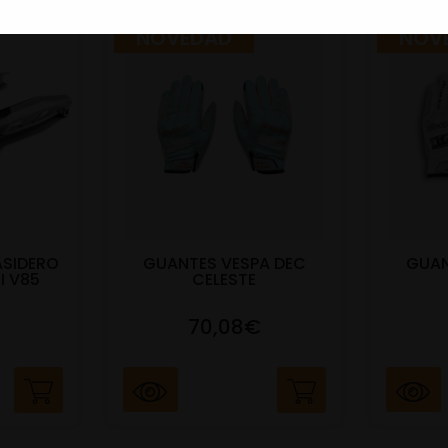
NOVEDAD
NOV
ASIDERO
GUANTES VESPA DEC
GUAN
I V85
CELESTE
70,08€