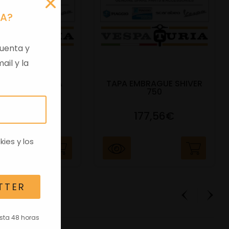
RA?
uenta y
ail y la
 VIRGEN APRILIA
TAPA EMBRAGUE SHIVER
C/TRANSPO
750
82,96€
177,56€
kies
y los
TTER
asta 48 horas