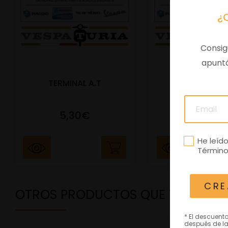
¿
Consig
apuntá
TERMINAL A.T
PORTAMATRIC
5,30€
41,47€
He leíd
Término
CRE
OTROS PRODUCTOS QUE TE PODRÍ
* El descuent
después de la