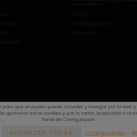
asión
Motos
 Service
Accesorios moto
oto
Recambios
 garantía
s para que el usuario pueda acceder y navegar por la web y a
e gestionar estas cookies y, por lo tanto, aceptarlas o recha
Panel de Configuración.
Configuración
M
RECHAZAR TODAS