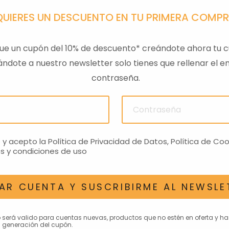
QUIERES UN DESCUENTO EN TU PRIMERA COMP
ue un cupón del 10% de descuento* creándote ahora tu c
ndote a nuestro newsletter solo tienes que rellenar el em
contraseña.
ULAS
SENSOR PRESION
LLAVE
ACEITEROMO
24,28€
o y acepto la
Política de Privacidad de Datos
,
Política de Coo
s y condiciones de uso
AR CUENTA Y SUSCRIBIRME AL NEWSLE
AN INTERESAR
o será valido para cuentas nuevas, productos que no estén en oferta y h
 generación del cupón.