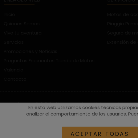
Inicio
Motos de oc
Quienes Somos
Piaggio Prime
Vive tu aventura
Seguro de m
Servicios
Extensión de
Promociones y Noticias
Preguntas Frecuentes Tienda de Motos
Valencia
Contacto
vespaturia.es
© 2022 - Páginas web en Valencia -
Edina
En esta web utilizamos cookies técnicas propia
analizar el comportamiento de los usuarios. Pued
ACEPTAR TODAS