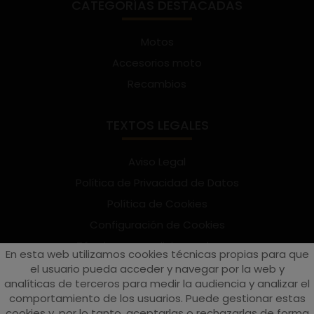
CATEGORÍAS DESTACADAS
Motos
Accesorios moto
Recambios
TEXTOS LEGALES
Aviso Legal
Política de Privacidad de Datos
Política de Cookies
Configuración de Cookies
Términos y condiciones de uso
En esta web utilizamos cookies técnicas propias para que
Suscríbete al Newsletter
el usuario pueda acceder y navegar por la web y
analíticas de terceros para medir la audiencia y analizar el
comportamiento de los usuarios. Puede gestionar estas
cookies y, por lo tanto, aceptarlas o rechazarlas de forma