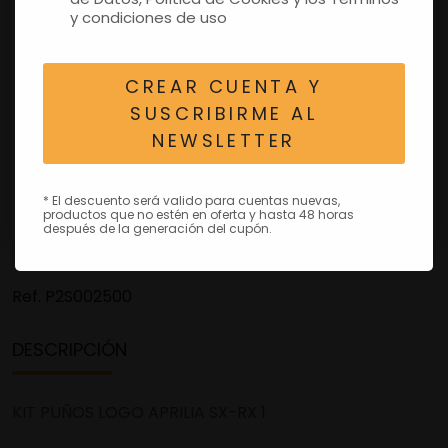
y condiciones de uso
CREAR CUENTA Y
SUSCRIBIRME AL
NEWSLETTER
* El descuento será valido para cuentas nuevas,
productos que no estén en oferta y hasta 48 horas
después de la generación del cupón.
Ref.
P2S002500
DESCRIPCIÓN
KIT PUÑOS LOGO APRILIA SX-RX 1