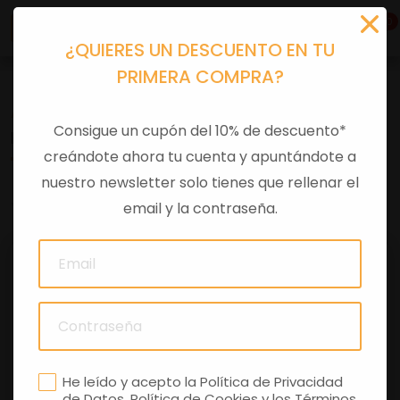
0
¿QUIERES UN DESCUENTO EN TU
PRIMERA COMPRA?
Accesorios moto
>
Otros
Consigue un cupón del 10% de descuento*
KIT PUÑOS LOGO APRILIA SX-RX 125
creándote ahora tu cuenta y apuntándote a
nuestro newsletter solo tienes que rellenar el
0 comentarios
email y la contraseña.
He leído y acepto la
Política de Privacidad
de Datos
,
Política de Cookies
y los
Términos