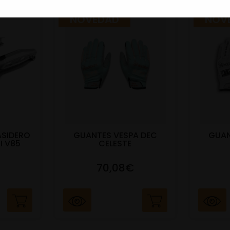
NOVEDAD
NOV
ASIDERO
GUANTES VESPA DEC
GUAN
I V85
CELESTE
70,08€