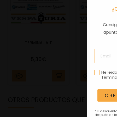
¿
Consig
apuntá
TERMINAL A.T
PORTAMATRIC
5,30€
41,47€
He leíd
Término
CRE
OTROS PRODUCTOS QUE TE PODRÍ
* El descuent
después de la