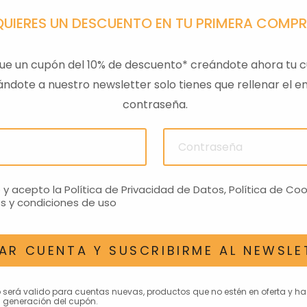
QUIERES UN DESCUENTO EN TU PRIMERA COMP
ue un cupón del 10% de descuento* creándote ahora tu c
ndote a nuestro newsletter solo tienes que rellenar el em
contraseña.
ULAS
SENSOR PRESION
LLAVE
ACEITEROMO
24,28€
o y acepto la
Política de Privacidad de Datos
,
Política de Coo
s y condiciones de uso
AR CUENTA Y SUSCRIBIRME AL NEWSLE
AN INTERESAR
o será valido para cuentas nuevas, productos que no estén en oferta y h
 generación del cupón.