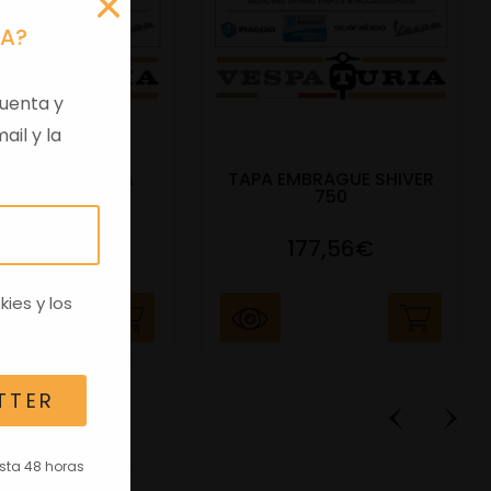
RA?
uenta y
ail y la
 VIRGEN APRILIA
TAPA EMBRAGUE SHIVER
C/TRANSPO
750
82,96€
177,56€
kies
y los
TTER
asta 48 horas