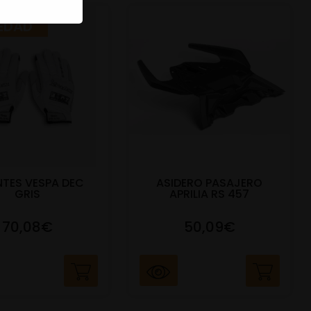
EDAD
TES VESPA DEC
ASIDERO PASAJERO
GRIS
APRILIA RS 457
70,08€
50,09€