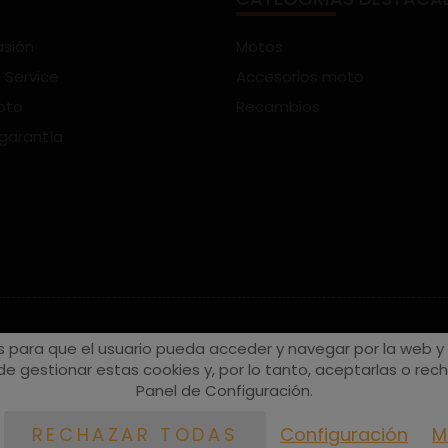
asión
Motos
 Service
Accesorios moto
oto
Recambios
 garantía
s para que el usuario pueda acceder y navegar por la web y a
e gestionar estas cookies y, por lo tanto, aceptarlas o recha
Panel de Configuración.
Configuración
M
RECHAZAR TODAS