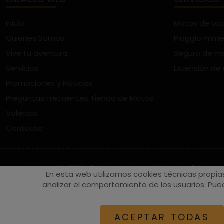
Inicio
Motos de oc
Quienes Somos
Piaggio Prime
Vive tu aventura
Seguro de m
Servicios
Extensión de
Promociones y Noticias
Preguntas Frecuentes Tienda de Motos
Valencia
Contacto
vespaturia.es
© 2022 - Páginas web en Valencia -
Edina
En esta web utilizamos cookies técnicas propia
analizar el comportamiento de los usuarios. Pued
ACEPTAR TODAS