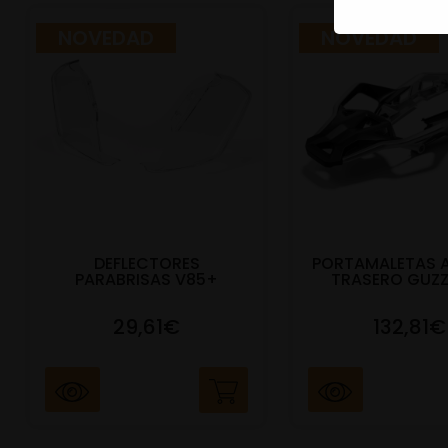
NOVEDAD
NOVEDAD
DEFLECTORES
PORTAMALETAS 
PARABRISAS V85+
TRASERO GUZZ
29,61€
132,81€