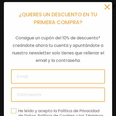
0
¿QUIERES UN DESCUENTO EN TU
PRIMERA COMPRA?
Accesorios moto
>
Otros
Consigue un cupón del 10% de descuento*
KIT PROTECCION LEVA FRENO
creándote ahora tu cuenta y apuntándote a
nuestro newsletter solo tienes que rellenar el
0 comentarios
email y la contraseña.
He leído y acepto la
Política de Privacidad
de Datos
,
Política de Cookies
y los
Términos