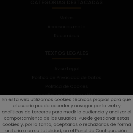
CATEGORÍAS DESTACADAS
Motos
Accesorios moto
Recambios
TEXTOS LEGALES
Aviso Legal
Política de Privacidad de Datos
Política de Cookies
Configuración de Cookies
En esta web utilizamos cookies técnicas propias para que
Términos y condiciones de uso
el usuario pueda acceder y navegar por la web y
analíticas de terceros para medir la audiencia y analizar el
Suscríbete al Newsletter
comportamiento de los usuarios. Puede gestionar estas
cookies y, por lo tanto, aceptarlas o rechazarlas de forma
unitaria o en su totalidad, en el Panel de Configuración.