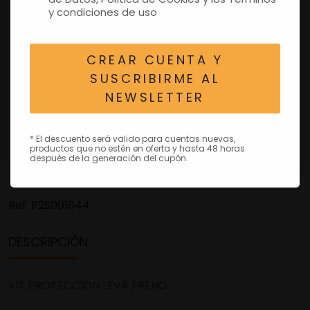
y condiciones de uso
CREAR CUENTA Y
SUSCRIBIRME AL
NEWSLETTER
* El descuento será valido para cuentas nuevas,
productos que no estén en oferta y hasta 48 horas
después de la generación del cupón.
Ref.
P2S001844
DESCRIPCIÓN
KIT PROTECCION LEVA FRENO