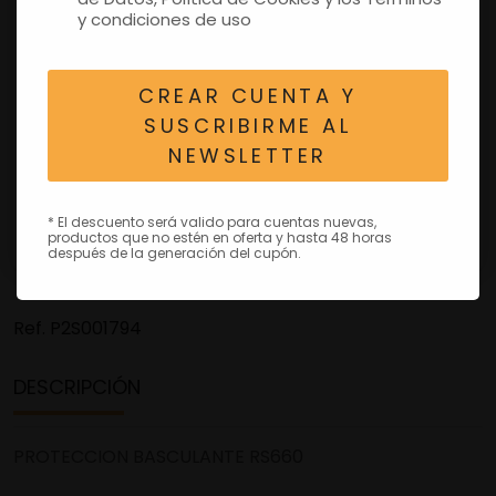
y condiciones de uso
CREAR CUENTA Y
SUSCRIBIRME AL
NEWSLETTER
* El descuento será valido para cuentas nuevas,
productos que no estén en oferta y hasta 48 horas
después de la generación del cupón.
Ref.
P2S001794
DESCRIPCIÓN
PROTECCION BASCULANTE RS660