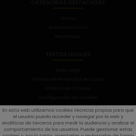
CATEGORÍAS DESTACADAS
Motos
Accesorios moto
Recambios
TEXTOS LEGALES
Aviso Legal
Política de Privacidad de Datos
Política de Cookies
Configuración de Cookies
Términos y condiciones de uso
En esta web utilizamos cookies técnicas propias para que
Suscríbete al Newsletter
el usuario pueda acceder y navegar por la web y
analíticas de terceros para medir la audiencia y analizar el
comportamiento de los usuarios. Puede gestionar estas
cookies y, por lo tanto, aceptarlas o rechazarlas de forma