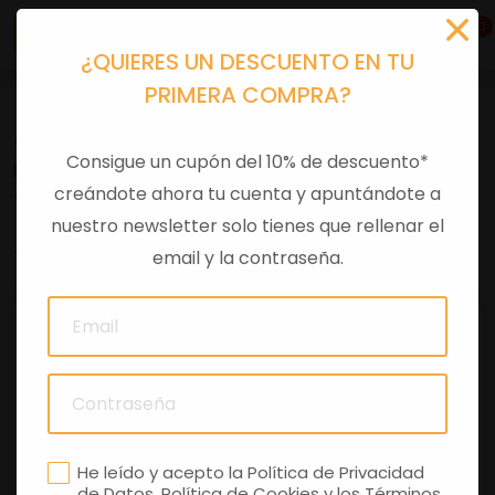
0
¿QUIERES UN DESCUENTO EN TU
PRIMERA COMPRA?
Accesorios moto
>
Otros
Consigue un cupón del 10% de descuento*
PROTECCION BASCULANTE RS660
creándote ahora tu cuenta y apuntándote a
nuestro newsletter solo tienes que rellenar el
0 comentarios
email y la contraseña.
He leído y acepto la
Política de Privacidad
de Datos
,
Política de Cookies
y los
Términos