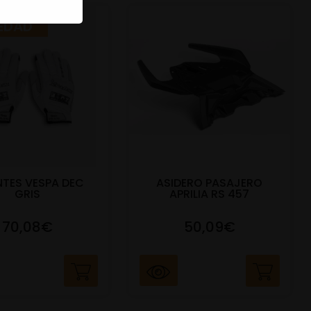
EDAD
TES VESPA DEC
ASIDERO PASAJERO
GRIS
APRILIA RS 457
70,08€
50,09€