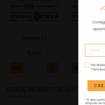
¿
Consig
apuntá
TERMINAL A.T
PORTAMATRIC
5,30€
41,47€
He leíd
Término
CRE
OTROS PRODUCTOS QUE TE PODRÍ
* El descuent
después de la