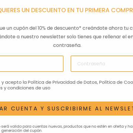
QUIERES UN DESCUENTO EN TU PRIMERA COMP
ue un cupón del 10% de descuento* creándote ahora tu c
ndote a nuestro newsletter solo tienes que rellenar el em
contraseña.
ULAS
SENSOR PRESION
LLAVE
ACEITEROMO
24,28€
o y acepto la
Política de Privacidad de Datos
,
Política de Coo
s y condiciones de uso
AR CUENTA Y SUSCRIBIRME AL NEWSLE
AN INTERESAR
o será valido para cuentas nuevas, productos que no estén en oferta y h
 generación del cupón.