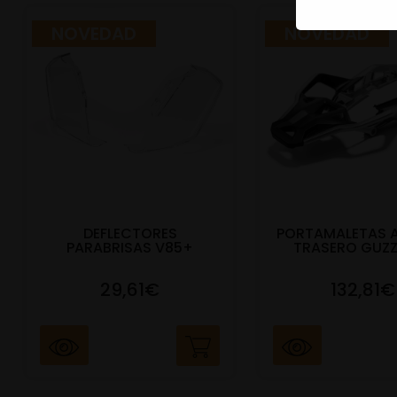
NOVEDAD
NOVEDAD
DEFLECTORES
PORTAMALETAS 
PARABRISAS V85+
TRASERO GUZZ
29,61€
132,81€