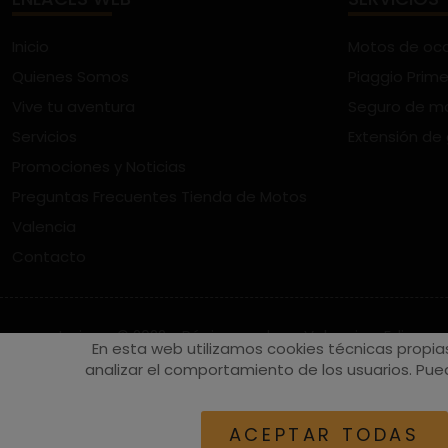
Inicio
Motos de oc
Quienes Somos
Piaggio Prime
Vive tu aventura
Seguro de m
Servicios
Extensión de
Promociones y Noticias
Preguntas Frecuentes Tienda de Motos
Valencia
Contacto
vespaturia.es
© 2022 - Páginas web en Valencia -
Edina
En esta web utilizamos cookies técnicas propia
analizar el comportamiento de los usuarios. Pued
ACEPTAR TODAS