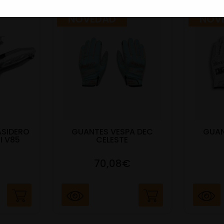
NOVEDAD
NOV
ASIDERO
GUANTES VESPA DEC
GUAN
I V85
CELESTE
70,08€