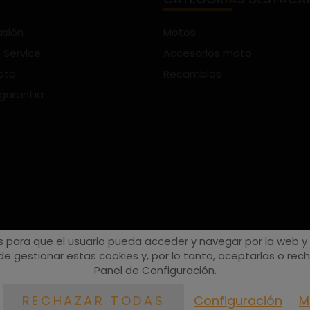
asión
Motos
 Service
Accesorios moto
oto
Recambios
 garantía
s para que el usuario pueda acceder y navegar por la web y a
e gestionar estas cookies y, por lo tanto, aceptarlas o recha
Panel de Configuración.
Configuración
M
RECHAZAR TODAS