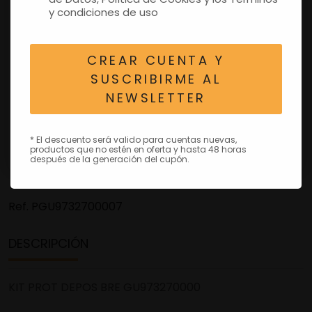
y condiciones de uso
CREAR CUENTA Y
SUSCRIBIRME AL
NEWSLETTER
* El descuento será valido para cuentas nuevas,
productos que no estén en oferta y hasta 48 horas
después de la generación del cupón.
Ref.
PGU9732700007
DESCRIPCIÓN
KIT PROT DEPOS BRE GU973270000