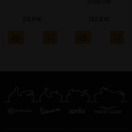
GUZZI V85
29,61€
132,81€