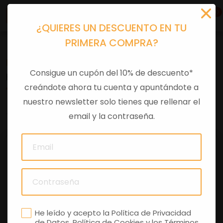
0
¿QUIERES UN DESCUENTO EN TU
PRIMERA COMPRA?
Recambios
>
Despieces
Consigue un cupón del 10% de descuento*
KIT PROT DEPOS BRE GU973270000
creándote ahora tu cuenta y apuntándote a
nuestro newsletter solo tienes que rellenar el
0 comentarios
email y la contraseña.
He leído y acepto la
Política de Privacidad
de Datos
,
Política de Cookies
y los
Términos