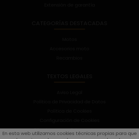
Extensión de garantía
CATEGORÍAS DESTACADAS
Motos
Accesorios moto
Recambios
TEXTOS LEGALES
Aviso Legal
Política de Privacidad de Datos
Política de Cookies
Configuración de Cookies
Términos y condiciones de uso
En esta web utilizamos cookies técnicas propias para que
Suscríbete al Newsletter