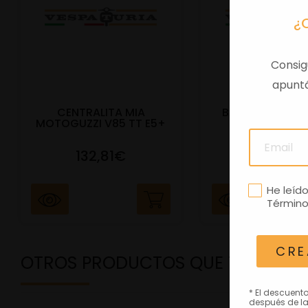
¿
Consig
apuntá
CENTRALITA MIA
BAUL TRAS VES
MOTOGUZZI V85 TT E5+
E5+ BEIGE Q
132,81€
292,81
He leíd
Término
CRE
OTROS PRODUCTOS QUE TE PODRÍ
* El descuent
después de la