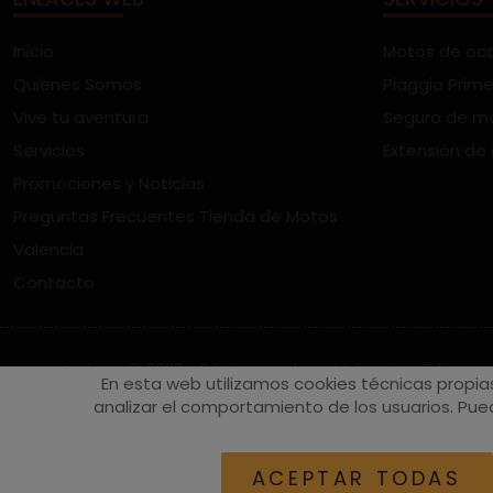
Inicio
Motos de oc
Quienes Somos
Piaggio Prime
Vive tu aventura
Seguro de m
Servicios
Extensión de
Promociones y Noticias
Preguntas Frecuentes Tienda de Motos
Valencia
Contacto
vespaturia.es
© 2022 - Páginas web en Valencia -
Edina
En esta web utilizamos cookies técnicas propia
analizar el comportamiento de los usuarios. Pued
ACEPTAR TODAS