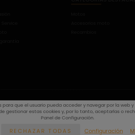
asión
Motos
 Service
Accesorios moto
oto
Recambios
 garantía
s para que el usuario pueda acceder y navegar por la web y a
e gestionar estas cookies y, por lo tanto, aceptarlas o recha
Panel de Configuración.
Configuración
M
RECHAZAR TODAS