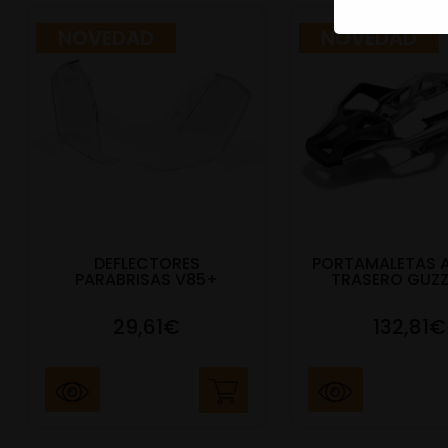
NOVEDAD
NOVEDAD
DEFLECTORES
PORTAMALETAS 
PARABRISAS V85+
TRASERO GUZZ
29,61€
132,81€