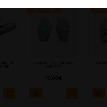
NOVEDAD
NOV
ASIDERO
GUANTES VESPA DEC
GUAN
I V85
CELESTE
70,08€