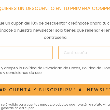
QUIERES UN DESCUENTO EN TU PRIMERA COMP
ue un cupón del 10% de descuento* creándote ahora tu c
ndote a nuestro newsletter solo tienes que rellenar el em
contraseña.
PA GTS
TAPA SILLIN PASAJERO
RESPAL
01
RS660 NEGRO
€
272,81€
o y acepto la
Política de Privacidad de Datos
,
Política de Coo
s y condiciones de uso
AR CUENTA Y SUSCRIBIRME AL NEWSLE
AN INTERESAR
o será valido para cuentas nuevas, productos que no estén en oferta y h
 generación del cupón.