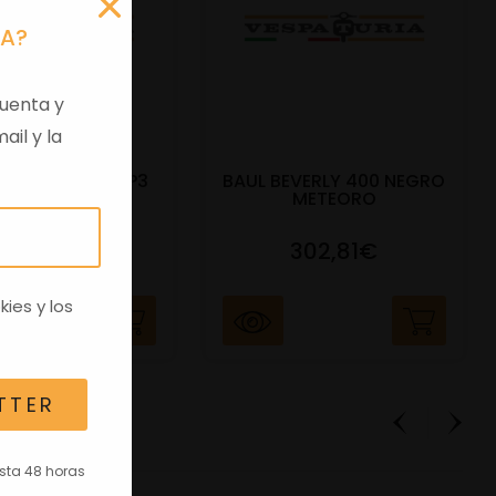
RA?
uenta y
ail y la
DO BAUL 52L MP3
BAUL BEVERLY 400 NEGRO
400CC NE
METEORO
91,17€
302,81€
kies
y los
TTER
asta 48 horas