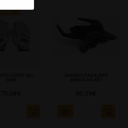
EDAD
TES VESPA DEC
ASIDERO PASAJERO
GRIS
APRILIA RS 457
70,08€
50,09€