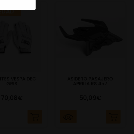
EDAD
TES VESPA DEC
ASIDERO PASAJERO
GRIS
APRILIA RS 457
70,08€
50,09€