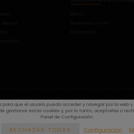
asión
Motos
 Service
Accesorios moto
oto
Recambios
 garantía
s para que el usuario pueda acceder y navegar por la web y a
e gestionar estas cookies y, por lo tanto, aceptarlas o recha
Panel de Configuración.
Configuración
M
RECHAZAR TODAS