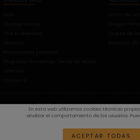
Inicio
Motos de oc
Quienes Somos
Piaggio Prime
Vive tu aventura
Seguro de m
Servicios
Extensión de
Promociones y Noticias
Preguntas Frecuentes Tienda de Motos
Valencia
Contacto
vespaturia.es
© 2022 - Páginas web en Valencia -
Edina
En esta web utilizamos cookies técnicas propia
analizar el comportamiento de los usuarios. Pued
ACEPTAR TODAS