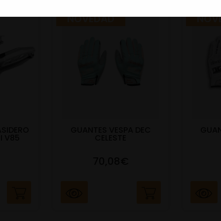
NOVEDAD
NOV
ASIDERO
GUANTES VESPA DEC
GUAN
I V85
CELESTE
70,08€