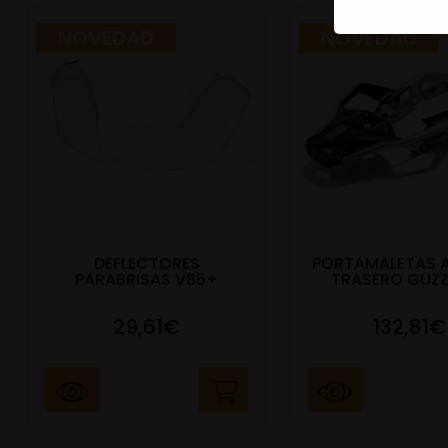
NOVEDAD
NOVEDAD
DEFLECTORES
PORTAMALETAS 
PARABRISAS V85+
TRASERO GUZZ
29,61€
132,81€