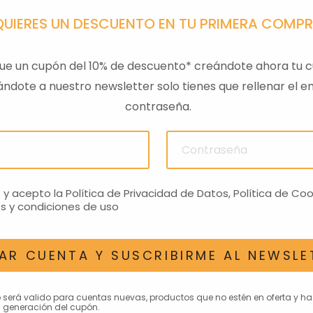
QUIERES UN DESCUENTO EN TU PRIMERA COMP
ue un cupón del 10% de descuento* creándote ahora tu c
ndote a nuestro newsletter solo tienes que rellenar el em
contraseña.
PA GTS
TAPA SILLIN PASAJERO
RESPAL
01
RS660 NEGRO
€
272,81€
o y acepto la
Política de Privacidad de Datos
,
Política de Coo
s y condiciones de uso
AR CUENTA Y SUSCRIBIRME AL NEWSLE
AN INTERESAR
o será valido para cuentas nuevas, productos que no estén en oferta y h
 generación del cupón.