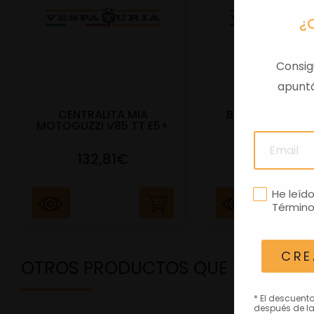
¿
Consig
apuntá
CENTRALITA MIA
BAUL TRAS VES
MOTOGUZZI V85 TT E5+
E5+ BEIGE Q
132,81€
292,81
He leíd
Término
CRE
OTROS PRODUCTOS QUE TE PODRÍ
* El descuent
después de la