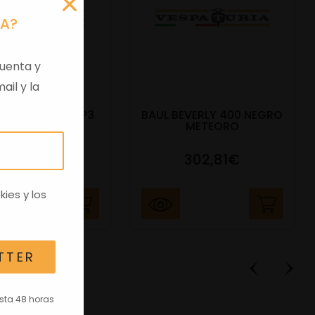
RA?
uenta y
ail y la
DO BAUL 52L MP3
BAUL BEVERLY 400 NEGRO
400CC NE
METEORO
91,17€
302,81€
kies
y los
TTER
asta 48 horas