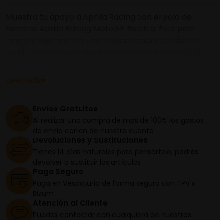
Muestra tu apoyo a Aprilia Racing con el polo de
hombre Aprilia Racing MotoGP Replica. Este polo
negro y rojo neón es una réplica exacta del diseño
usado por el equipo Aprilia Racing en MotoGP 2025.
Este polo ofrece un ajuste cómodo con un material
técnico inspirado en el equipo de carreras. Los
Leer más
gráficos del polo están inspirados en la librea 2025 de
las motos Aprilia Racing, añadiendo un toque único a
Envíos Gratuitos
tu atuendo de competición.
Al realizar una compra de más de 100€ los gastos
de envío corren de nuestra cuenta
Material composition: Poliéster y Algodón
Devoluciones y Sustituciones
Tienes 14 días naturales para pensártelo, podrás
devolver o sustituir los artículos
Pago Seguro
Paga en Vespaturia de forma segura con TPV o
Bizum
Atención al Cliente
Puedes contactar con cualquiera de nuestros