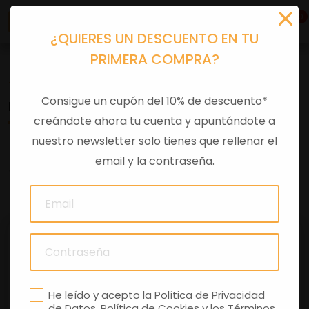
0
¿QUIERES UN DESCUENTO EN TU
PRIMERA COMPRA?
Tu equipación
>
Ropa casual
>
Polos
Consigue un cupón del 10% de descuento*
POLO APRILIA RACING TEAM REPLICA 2025
creándote ahora tu cuenta y apuntándote a
nuestro newsletter solo tienes que rellenar el
email y la contraseña.
0 comentarios
He leído y acepto la
Política de Privacidad
de Datos
,
Política de Cookies
y los
Términos