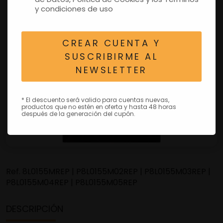
y condiciones de uso
CREAR CUENTA Y
SUSCRIBIRME AL
NEWSLETTER
* El descuento será valido para cuentas nuevas,
productos que no estén en oferta y hasta 48 horas
después de la generación del cupón.
Ref.
8L0155MREP | P8L0155M02REP | P8L0155M03REP |
P8L0155M04REP | P8L0155M05REP
DESCRIPCIÓN