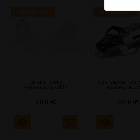
NOVEDAD
NOVEDAD
DEFLECTORES
PORTAMALETAS 
PARABRISAS V85+
TRASERO GUZZ
29,61€
132,81€