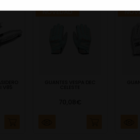
NOVEDAD
NOV
ASIDERO
GUANTES VESPA DEC
GUAN
I V85
CELESTE
70,08€