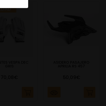
EDAD
TES VESPA DEC
ASIDERO PASAJERO
GRIS
APRILIA RS 457
70,08€
50,09€