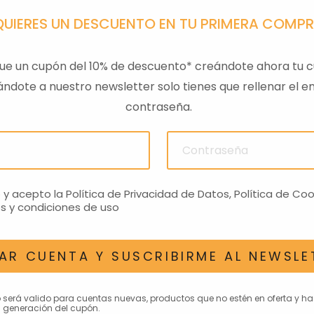
QUIERES UN DESCUENTO EN TU PRIMERA COMP
ue un cupón del 10% de descuento* creándote ahora tu c
ndote a nuestro newsletter solo tienes que rellenar el em
contraseña.
ULAS
SENSOR PRESION
LLAVE
ACEITEROMO
24,28€
o y acepto la
Política de Privacidad de Datos
,
Política de Coo
s y condiciones de uso
AR CUENTA Y SUSCRIBIRME AL NEWSLE
AN INTERESAR
o será valido para cuentas nuevas, productos que no estén en oferta y h
 generación del cupón.