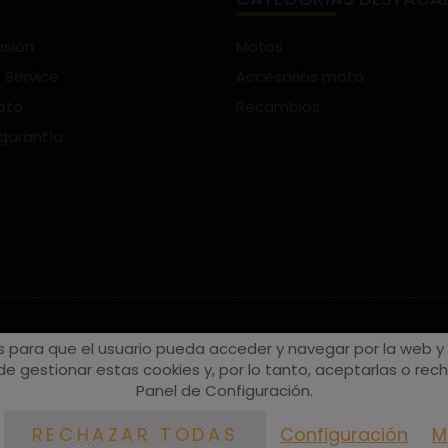
asión
Motos
 Service
Accesorios moto
oto
Recambios
 garantía
s para que el usuario pueda acceder y navegar por la web y a
e gestionar estas cookies y, por lo tanto, aceptarlas o recha
Panel de Configuración.
Configuración
M
RECHAZAR TODAS