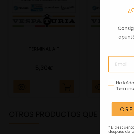
¿
Consig
apuntá
TERMINAL A.T
PORTAMATRIC
5,30€
41,47€
He leíd
Término
CRE
OTROS PRODUCTOS QUE TE PODRÍ
* El descuent
después de la