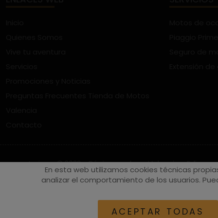
Inicio
Motos de oc
Quienes Somos
Piaggio Prime
Vive tu aventura
Seguro de m
Servicios
Extensión de
Promociones y Noticias
Preguntas Frecuentes Tienda de Motos
Valencia
Contacto
vespaturia.es
© 2022 - Páginas web en Valencia -
Edina
En esta web utilizamos cookies técnicas propia
analizar el comportamiento de los usuarios. Pued
ACEPTAR TODAS