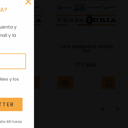
RA?
uenta y
ail y la
 VIRGEN APRILIA
TAPA EMBRAGUE SHIVER
C/TRANSPO
750
82,96€
177,56€
kies
y los
TTER
asta 48 horas