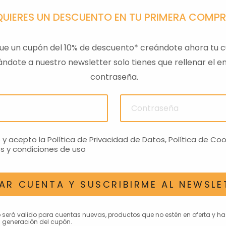
QUIERES UN DESCUENTO EN TU PRIMERA COMP
ue un cupón del 10% de descuento* creándote ahora tu c
ndote a nuestro newsletter solo tienes que rellenar el em
contraseña.
ULAS
SENSOR PRESION
LLAVE
ACEITEROMO
24,28€
o y acepto la
Política de Privacidad de Datos
,
Política de Coo
s y condiciones de uso
AR CUENTA Y SUSCRIBIRME AL NEWSLE
AN INTERESAR
o será valido para cuentas nuevas, productos que no estén en oferta y h
 generación del cupón.