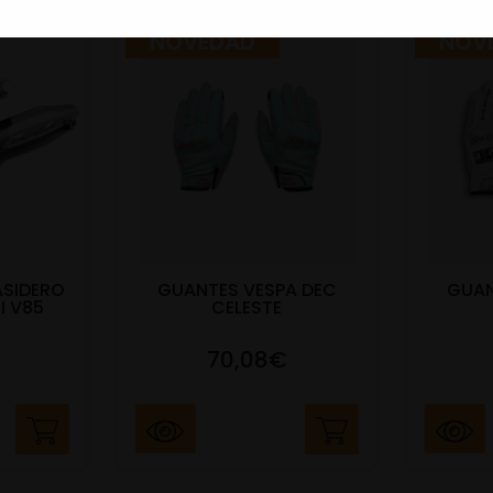
NOVEDAD
NOV
ASIDERO
GUANTES VESPA DEC
GUAN
I V85
CELESTE
70,08€