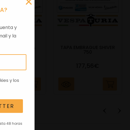
RA?
uenta y
ail y la
 VIRGEN APRILIA
TAPA EMBRAGUE SHIVER
C/TRANSPO
750
82,96€
177,56€
kies
y los
TTER
asta 48 horas