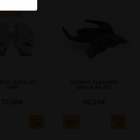
EDAD
TES VESPA DEC
ASIDERO PASAJERO
GRIS
APRILIA RS 457
70,08€
50,09€