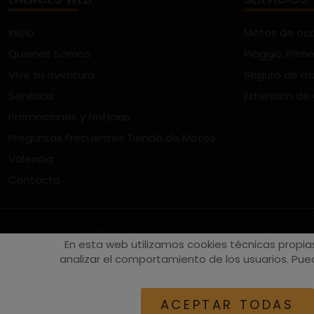
Inicio
Motos de oc
Quienes Somos
Piaggio Prime
Vive tu aventura
Seguro de m
Servicios
Extensión de
Promociones y Noticias
Preguntas Frecuentes Tienda de Motos
Valencia
Contacto
vespaturia.es
© 2022 - Páginas web en Valencia -
Edina
En esta web utilizamos cookies técnicas propia
analizar el comportamiento de los usuarios. Pued
ACEPTAR TODAS