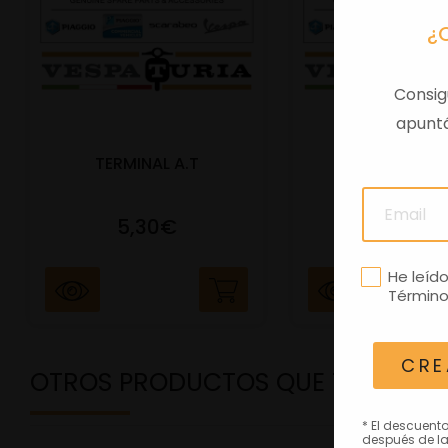
¿
Consig
apuntá
TERMINAL A.T
PORTAMATRIC
5,30€
41,47€
He leíd
Término
CRE
OTROS PRODUCTOS QUE TE PODRÍ
* El descuent
después de la