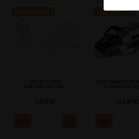
NOVEDAD
NOVEDAD
DEFLECTORES
PORTAMALETAS 
PARABRISAS V85+
TRASERO GUZZ
29,61€
132,81€