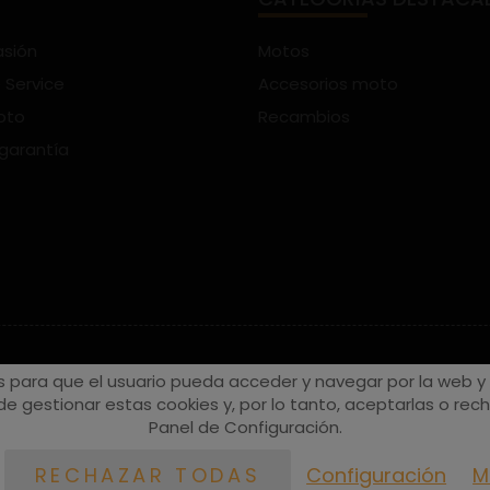
asión
Motos
 Service
Accesorios moto
oto
Recambios
 garantía
s para que el usuario pueda acceder y navegar por la web y a
e gestionar estas cookies y, por lo tanto, aceptarlas o recha
Panel de Configuración.
Configuración
M
RECHAZAR TODAS