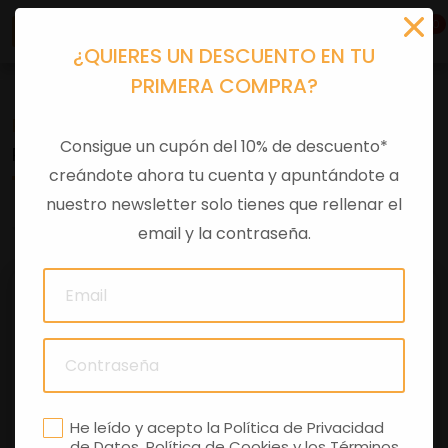
0
¿QUIERES UN DESCUENTO EN TU
PRIMERA COMPRA?
Recambios
>
Despieces
Consigue un cupón del 10% de descuento*
PLACA
creándote ahora tu cuenta y apuntándote a
nuestro newsletter solo tienes que rellenar el
0 comentarios
email y la contraseña.
He leído y acepto la
Política de Privacidad
de Datos
,
Política de Cookies
y los
Términos