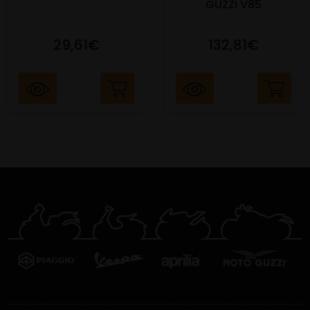
GUZZI V85
29,61€
132,81€