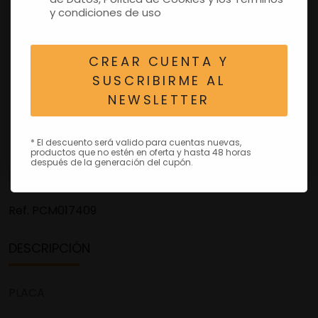
y condiciones de uso
CREAR CUENTA Y
SUSCRIBIRME AL
NEWSLETTER
* El descuento será valido para cuentas nuevas,
productos que no estén en oferta y hasta 48 horas
después de la generación del cupón.
Ref.
PCM017409
DESCRIPCIÓN
PLACA