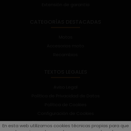
Extensión de garantía
CATEGORÍAS DESTACADAS
Motos
Accesorios moto
Recambios
TEXTOS LEGALES
Aviso Legal
Política de Privacidad de Datos
Política de Cookies
Configuración de Cookies
Términos y condiciones de uso
En esta web utilizamos cookies técnicas propias para que
Suscríbete al Newsletter