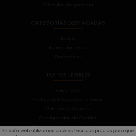
Extensión de garantía
CATEGORÍAS DESTACADAS
Motos
Accesorios moto
Recambios
TEXTOS LEGALES
Aviso Legal
Política de Privacidad de Datos
Política de Cookies
Configuración de Cookies
Términos y condiciones de uso
En esta web utilizamos cookies técnicas propias para que
Suscríbete al Newsletter