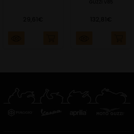
GUZZI V85
29,61€
132,81€