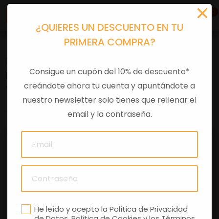
0
¿QUIERES UN DESCUENTO EN TU
PRIMERA COMPRA?
Recambios
>
Despieces
Consigue un cupón del 10% de descuento*
PINZA FRENO SX 500 EVO
creándote ahora tu cuenta y apuntándote a
nuestro newsletter solo tienes que rellenar el
0 comentarios
email y la contraseña.
He leído y acepto la
Política de Privacidad
de Datos
,
Política de Cookies
y los
Términos