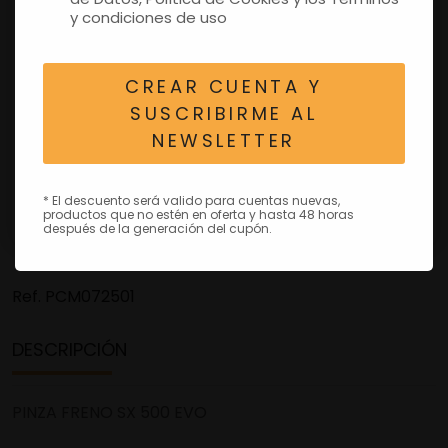
y condiciones de uso
CREAR CUENTA Y
SUSCRIBIRME AL
NEWSLETTER
* El descuento será valido para cuentas nuevas,
productos que no estén en oferta y hasta 48 horas
después de la generación del cupón.
Ref.
PCM072501
DESCRIPCIÓN
PINZA FRENO SX 500 EVO