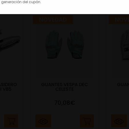
 generación del cupón.
NOVEDAD
NOV
ASIDERO
GUANTES VESPA DEC
GUAN
I V85
CELESTE
70,08€