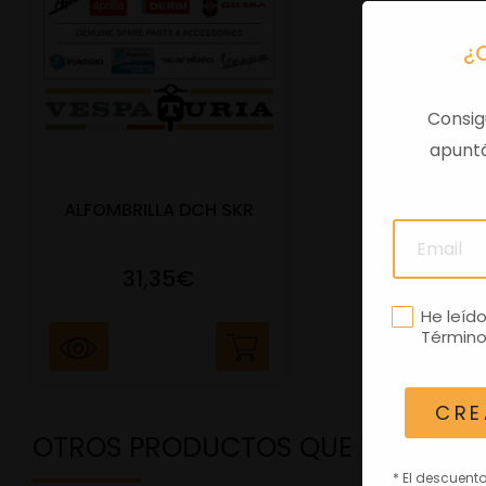
¿
Consig
apuntá
ALFOMBRILLA DCH SKR
31,35€
He leíd
Término
CRE
OTROS PRODUCTOS QUE TE PODRÍ
* El descuent