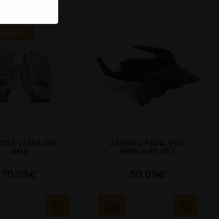
EDAD
TES VESPA DEC
ASIDERO PASAJERO
GRIS
APRILIA RS 457
70,08€
50,09€