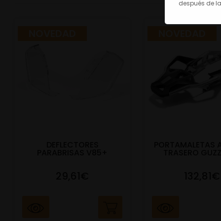
después de la
NOVEDAD
NOVEDAD
DEFLECTORES
PORTAMALETAS 
PARABRISAS V85+
TRASERO GUZZ
29,61€
132,81€