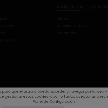
CATEGORÍAS DESTACA
asión
Motos
 Service
Accesorios moto
oto
Recambios
 garantía
s para que el usuario pueda acceder y navegar por la web y a
e gestionar estas cookies y, por lo tanto, aceptarlas o recha
Panel de Configuración.