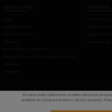
ENLACES WEB
SERVICIOS
Inicio
Motos de oc
Quienes Somos
Piaggio Prime
Vive tu aventura
Seguro de m
Servicios
Extensión de
Promociones y Noticias
Preguntas Frecuentes Tienda de Motos
Valencia
Contacto
vespaturia.es
© 2022 - Páginas web en Valencia -
Edina
En esta web utilizamos cookies técnicas propia
analizar el comportamiento de los usuarios. Pued