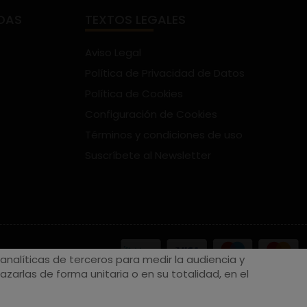
DAS
TEXTOS LEGALES
Aviso Legal
Política de Privacidad de Datos
Política de Cookies
Configuración de Cookies
Términos y condiciones de uso
Suscríbete al Newsletter
nalíticas de terceros para medir la audiencia y
zarlas de forma unitaria o en su totalidad, en el