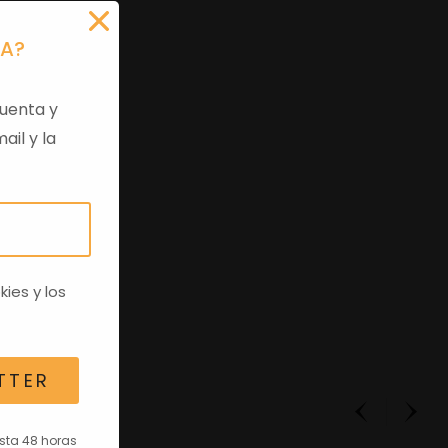
RA?
uenta y
ail y la
kies
y los
TTER
asta 48 horas