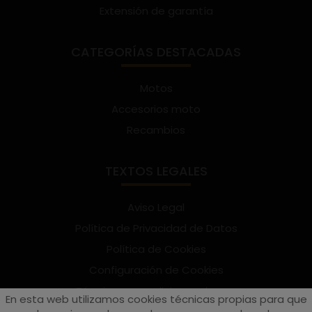
Extensión de garantía
CATEGORÍAS DESTACADAS
Motos
Accesorios moto
Recambios
TEXTOS LEGALES
Aviso Legal
Política de Privacidad de Datos
Política de Cookies
Configuración de Cookies
Términos y condiciones de uso
En esta web utilizamos cookies técnicas propias para que
Suscríbete al Newsletter