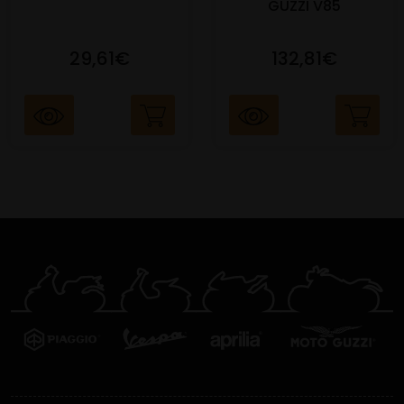
GUZZI V85
29,61€
132,81€