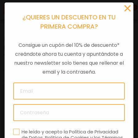
0
¿QUIERES UN DESCUENTO EN TU
PRIMERA COMPRA?
Recambios
>
Despieces
Consigue un cupón del 10% de descuento*
PERNO ARRASTRE RODETE BOMBA
creándote ahora tu cuenta y apuntándote a
nuestro newsletter solo tienes que rellenar el
0 comentarios
email y la contraseña.
He leído y acepto la
Política de Privacidad
de Datos
,
Política de Cookies
y los
Términos