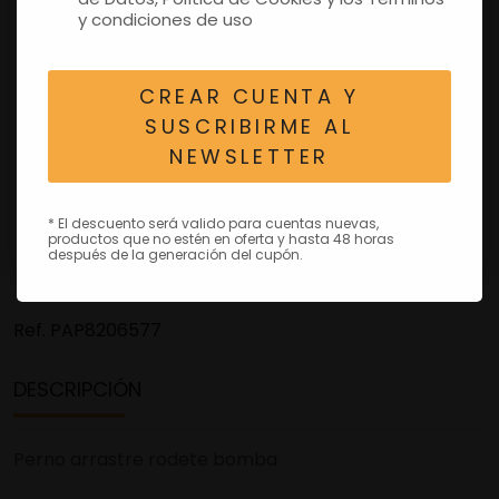
y condiciones de uso
CREAR CUENTA Y
SUSCRIBIRME AL
NEWSLETTER
* El descuento será valido para cuentas nuevas,
productos que no estén en oferta y hasta 48 horas
después de la generación del cupón.
Ref.
PAP8206577
DESCRIPCIÓN
Perno arrastre rodete bomba