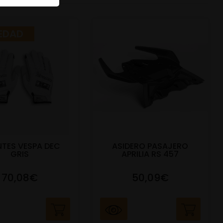
EDAD
TES VESPA DEC
ASIDERO PASAJERO
GRIS
APRILIA RS 457
70,08€
50,09€