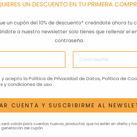
QUIERES UN DESCUENTO EN TU PRIMERA COMP
ue un cupón del 10% de descuento* creándote ahora tu c
ndote a nuestro newsletter solo tienes que rellenar el em
contraseña.
OJECT
SOPORTE BOLSA
BOLSA 
 E5+
DEPOSITO APRILIA RS457
R
€
29,61€
o y acepto la
Política de Privacidad de Datos
,
Política de Coo
s y condiciones de uso
AR CUENTA Y SUSCRIBIRME AL NEWSLE
AN INTERESAR
o será valido para cuentas nuevas, productos que no estén en oferta y h
 generación del cupón.