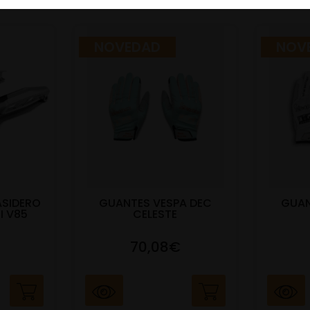
NOVEDAD
NOV
ASIDERO
GUANTES VESPA DEC
GUAN
I V85
CELESTE
70,08€