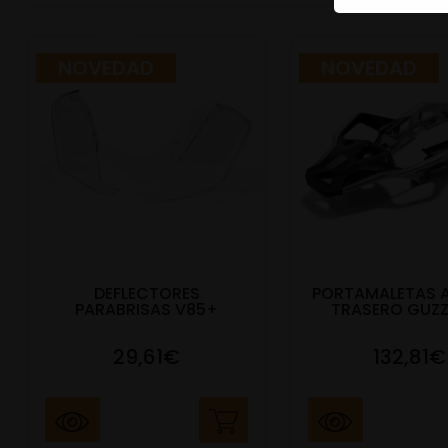
NOVEDAD
NOVEDAD
DEFLECTORES
PORTAMALETAS 
PARABRISAS V85+
TRASERO GUZZ
29,61€
132,81€