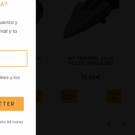
RA?
uenta y
ail y la
DEPOSITO APRILIA
KIT TERMINAL SILLIN
S457 NEGRO
PILOTO APRILIA 660
252,82€
19,36€
kies
y los
TTER
asta 48 horas