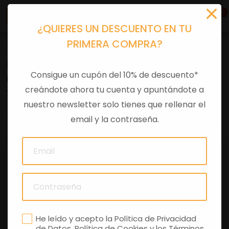
0
¿QUIERES UN DESCUENTO EN TU
PRIMERA COMPRA?
Recambios
>
Despieces
Consigue un cupón del 10% de descuento*
KIT PASTILLAS
creándote ahora tu cuenta y apuntándote a
nuestro newsletter solo tienes que rellenar el
0 comentarios
email y la contraseña.
He leído y acepto la
Política de Privacidad
de Datos
,
Política de Cookies
y los
Términos