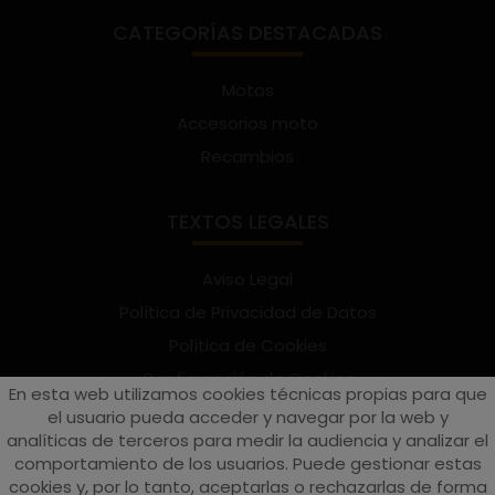
CATEGORÍAS DESTACADAS
Motos
Accesorios moto
Recambios
TEXTOS LEGALES
Aviso Legal
Política de Privacidad de Datos
Política de Cookies
Configuración de Cookies
En esta web utilizamos cookies técnicas propias para que
Términos y condiciones de uso
el usuario pueda acceder y navegar por la web y
analíticas de terceros para medir la audiencia y analizar el
Suscríbete al Newsletter
comportamiento de los usuarios. Puede gestionar estas
cookies y, por lo tanto, aceptarlas o rechazarlas de forma