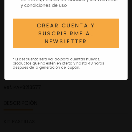
y condiciones de uso
CREAR CUENTA Y
SUSCRIBIRME AL
NEWSLETTER
* El descuento será valido para cuentas nuevas,
productos que no estén en oferta y hasta 48 horas
después de la generación del cupón.
Ref.
PAP8213577
DESCRIPCIÓN
KIT PASTILLAS