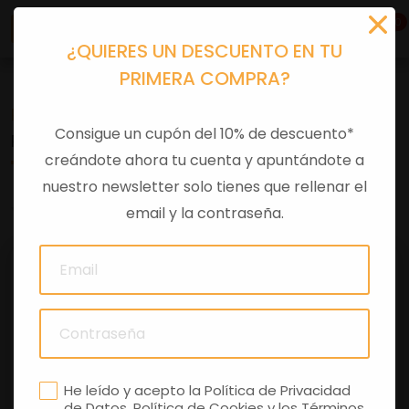
0
¿QUIERES UN DESCUENTO EN TU
PRIMERA COMPRA?
Recambios
>
Despieces
Consigue un cupón del 10% de descuento*
PASTILLA CALIBRADA 2,520MM
creándote ahora tu cuenta y apuntándote a
nuestro newsletter solo tienes que rellenar el
0 comentarios
email y la contraseña.
He leído y acepto la
Política de Privacidad
de Datos
,
Política de Cookies
y los
Términos