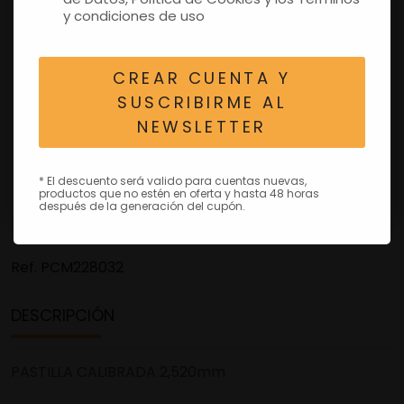
y condiciones de uso
CREAR CUENTA Y
SUSCRIBIRME AL
NEWSLETTER
* El descuento será valido para cuentas nuevas,
productos que no estén en oferta y hasta 48 horas
después de la generación del cupón.
Ref.
PCM228032
DESCRIPCIÓN
PASTILLA CALIBRADA 2,520mm