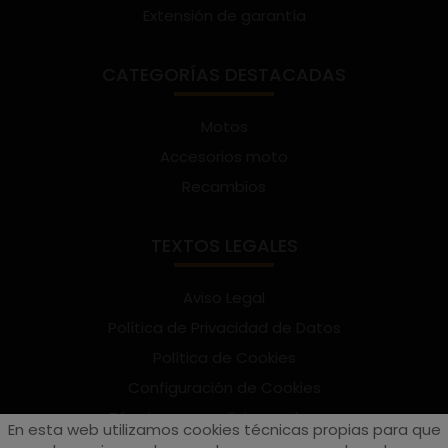
Extensión de garantía
CATEGORÍAS DESTACADAS
Motos
Accesorios moto
Recambios
TEXTOS LEGALES
Aviso Legal
Política de Privacidad de Datos
Política de Cookies
Configuración de Cookies
Términos y condiciones de uso
En esta web utilizamos cookies técnicas propias para que
Suscríbete al Newsletter