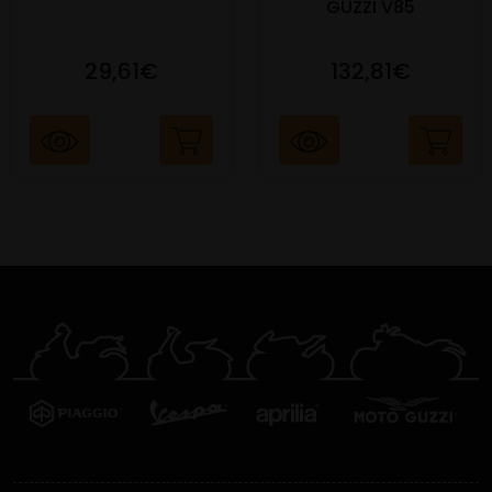
GUZZI V85
29,61€
132,81€