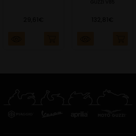
GUZZI V85
29,61€
132,81€