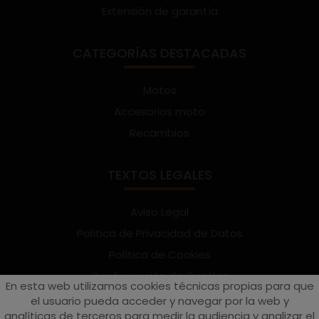
Extensión de garantía
CATEGORÍAS DESTACADAS
Motos
Accesorios moto
Recambios
TEXTOS LEGALES
Aviso Legal
Política de Privacidad de Datos
Política de Cookies
Configuración de Cookies
En esta web utilizamos cookies técnicas propias para que
Términos y condiciones de uso
el usuario pueda acceder y navegar por la web y
analíticas de terceros para medir la audiencia y analizar el
Suscríbete al Newsletter