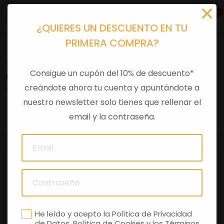
0
¿QUIERES UN DESCUENTO EN TU
PRIMERA COMPRA?
Recambios
>
Despieces
Consigue un cupón del 10% de descuento*
PASTILLA CALIBRADA 2,320MM
creándote ahora tu cuenta y apuntándote a
nuestro newsletter solo tienes que rellenar el
0 comentarios
email y la contraseña.
He leído y acepto la
Política de Privacidad
de Datos
,
Política de Cookies
y los
Términos