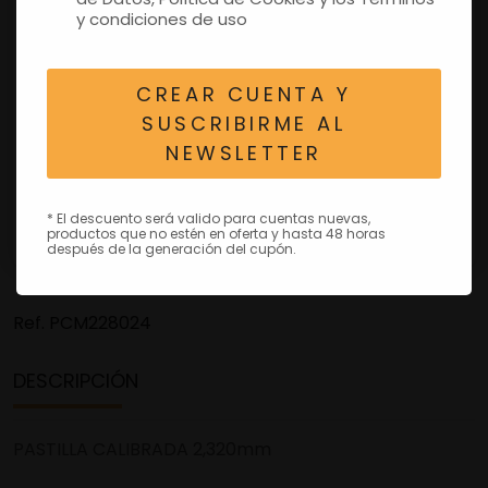
y condiciones de uso
CREAR CUENTA Y
SUSCRIBIRME AL
NEWSLETTER
* El descuento será valido para cuentas nuevas,
productos que no estén en oferta y hasta 48 horas
después de la generación del cupón.
Ref.
PCM228024
DESCRIPCIÓN
PASTILLA CALIBRADA 2,320mm