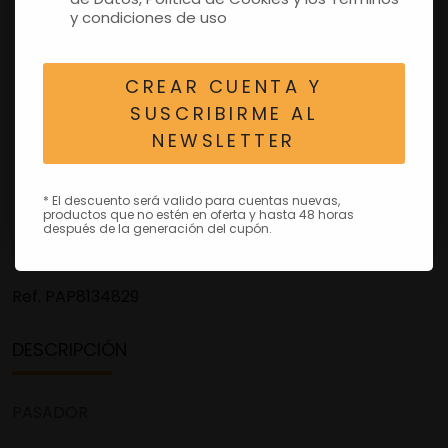
y condiciones de uso
CREAR CUENTA Y
SUSCRIBIRME AL
NEWSLETTER
* El descuento será valido para cuentas nuevas,
productos que no estén en oferta y hasta 48 horas
después de la generación del cupón.
Ref.
PAP8134829
DESCRIPCIÓN
PASADOR