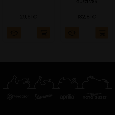
GUZZI V85
29,61€
132,81€