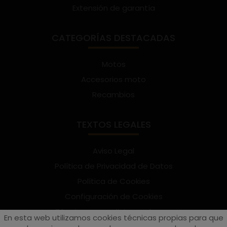
Extensión de garantía
CATEGORÍAS DESTACADAS
Motos
Accesorios moto
Recambios
TEXTOS LEGALES
Aviso Legal
Política de Privacidad de Datos
Política de Cookies
Configuración de Cookies
Términos y condiciones de uso
En esta web utilizamos cookies técnicas propias para que
Suscríbete al Newsletter