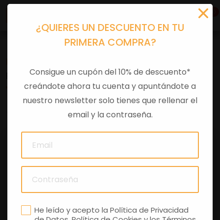
0
¿QUIERES UN DESCUENTO EN TU
PRIMERA COMPRA?
Recambios
>
Despieces
Consigue un cupón del 10% de descuento*
PASADOR
creándote ahora tu cuenta y apuntándote a
nuestro newsletter solo tienes que rellenar el
0 comentarios
email y la contraseña.
He leído y acepto la
Política de Privacidad
de Datos
,
Política de Cookies
y los
Términos