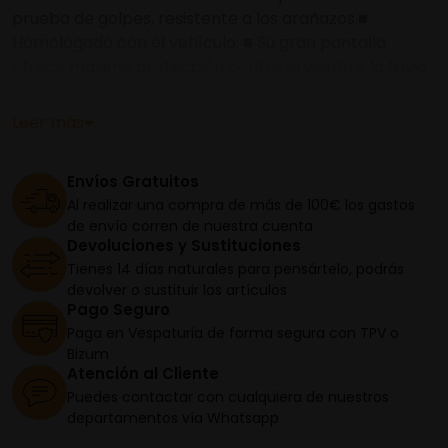
prueba de golpes, resistente a los arañazos.■
Homologado con el vehículo. ■ Su gran pantalla
ofrece máxima protección contra el viento y la lluvia
mientras que realza el diseño del vehículo.
Leer más
Envíos Gratuitos
Al realizar una compra de más de 100€ los gastos
de envío corren de nuestra cuenta
Devoluciones y Sustituciones
Tienes 14 días naturales para pensártelo, podrás
devolver o sustituir los artículos
Pago Seguro
Paga en Vespaturia de forma segura con TPV o
Bizum
Atención al Cliente
Puedes contactar con cualquiera de nuestros
departamentos vía Whatsapp