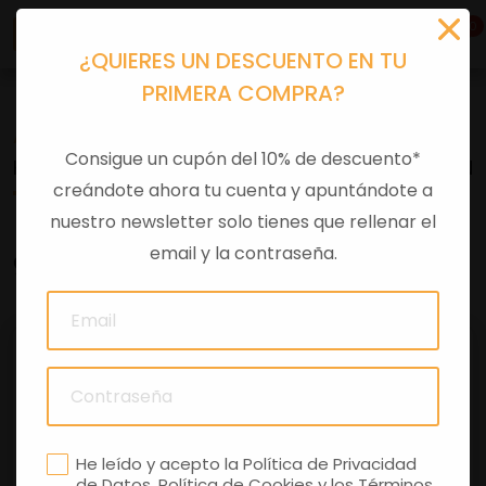
0
¿QUIERES UN DESCUENTO EN TU
PRIMERA COMPRA?
Accesorios moto
>
Original
Consigue un cupón del 10% de descuento*
KIT PARABRISAS 'VESPA' 6 GIORNI-LIMITED EDITION
creándote ahora tu cuenta y apuntándote a
nuestro newsletter solo tienes que rellenar el
email y la contraseña.
0 comentarios
He leído y acepto la
Política de Privacidad
de Datos
,
Política de Cookies
y los
Términos