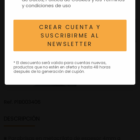
y condiciones de uso
CREAR CUENTA Y
SUSCRIBIRME AL
NEWSLETTER
* El descuento será valido para cuentas nuevas,
productos que no estén en oferta y hasta 48 horas
después de la generación del cupón.
Ref.
P1B003406
DESCRIPCIÓN
■ Parabrisas en metacrilato de espesor 4mm a