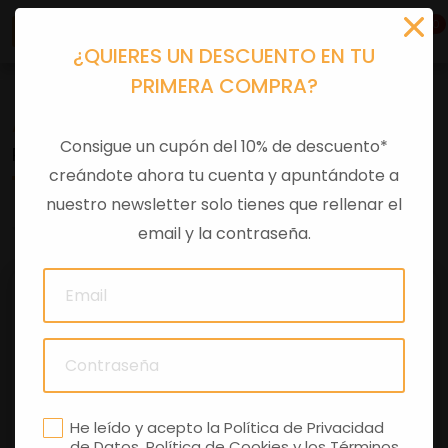
0
¿QUIERES UN DESCUENTO EN TU
PRIMERA COMPRA?
Accesorios moto
>
Otros
Consigue un cupón del 10% de descuento*
PARABRISAS BEVERLY E5 TRANSPARENTE
creándote ahora tu cuenta y apuntándote a
nuestro newsletter solo tienes que rellenar el
0 comentarios
email y la contraseña.
He leído y acepto la
Política de Privacidad
de Datos
,
Política de Cookies
y los
Términos