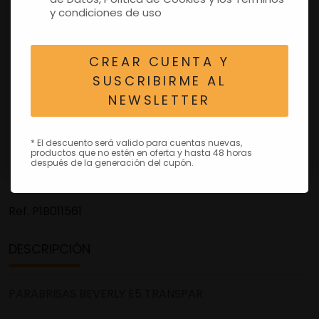
y condiciones de uso
CREAR CUENTA Y
SUSCRIBIRME AL
NEWSLETTER
* El descuento será valido para cuentas nuevas,
productos que no estén en oferta y hasta 48 horas
después de la generación del cupón.
Ref.
P1B011561
DESCRIPCIÓN
PARABRISAS BEVERLY E5 TRANSPAR