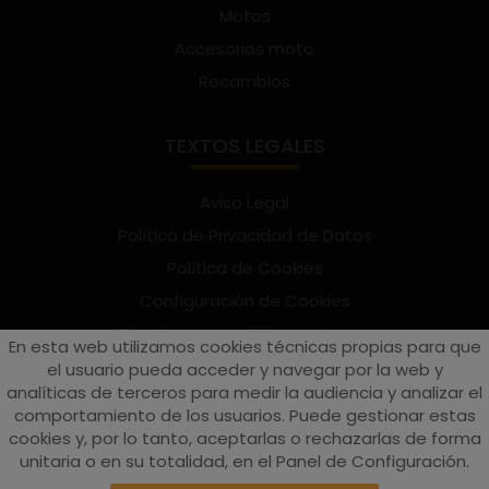
Motos
Accesorios moto
Recambios
TEXTOS LEGALES
Aviso Legal
Política de Privacidad de Datos
Política de Cookies
Configuración de Cookies
Términos y condiciones de uso
En esta web utilizamos cookies técnicas propias para que
Suscríbete al Newsletter
el usuario pueda acceder y navegar por la web y
analíticas de terceros para medir la audiencia y analizar el
comportamiento de los usuarios. Puede gestionar estas
cookies y, por lo tanto, aceptarlas o rechazarlas de forma
vespaturia.es
© 2022 - Páginas web en Valencia -
Edina
unitaria o en su totalidad, en el Panel de Configuración.