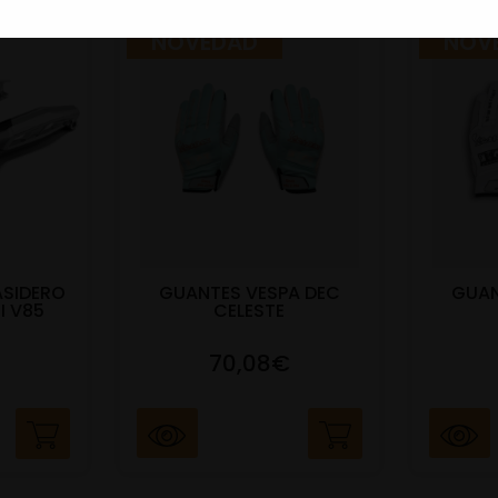
NOVEDAD
NOV
ASIDERO
GUANTES VESPA DEC
GUAN
I V85
CELESTE
70,08€