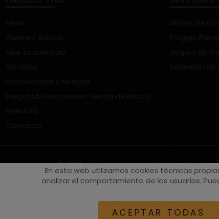
Inicio
Motos de oc
Quienes Somos
Piaggio Prime
Vive tu aventura
Seguro de m
Servicios
Extensión de
Promociones y Noticias
Preguntas Frecuentes Tienda de Motos
Valencia
Contacto
vespaturia.es
© 2022 - Páginas web en Valencia -
Edina
En esta web utilizamos cookies técnicas propia
analizar el comportamiento de los usuarios. Pued
ACEPTAR TODAS