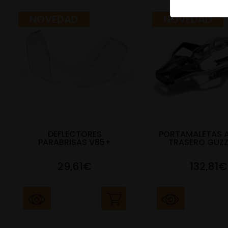
NOVEDAD
NOVEDAD
DEFLECTORES
PORTAMALETAS 
PARABRISAS V85+
TRASERO GUZZ
29,61€
132,81€