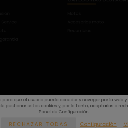
asión
Motos
 Service
Accesorios moto
oto
Recambios
 garantía
s para que el usuario pueda acceder y navegar por la web y a
e gestionar estas cookies y, por lo tanto, aceptarlas o recha
Panel de Configuración.
Configuración
M
RECHAZAR TODAS