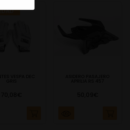
EDAD
TES VESPA DEC
ASIDERO PASAJERO
GRIS
APRILIA RS 457
70,08€
50,09€