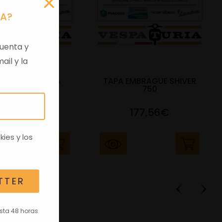
RA?
uenta y
ail y la
 VIRGEN APRILIA
TAPA EMBRAGUE SHIVER
C/TRANSPO
750
82,96€
177,56€
kies
y los
TTER
asta 48 horas