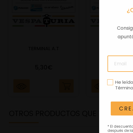
¿
Consig
apuntá
TERMINAL A.T
PORTAMATRIC
5,30€
41,47€
He leíd
Término
CRE
OTROS PRODUCTOS QUE TE PODRÍ
* El descuent
después de la