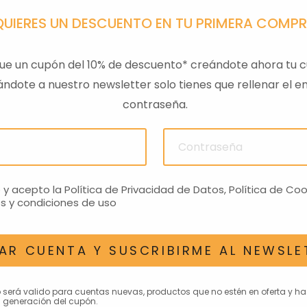
QUIERES UN DESCUENTO EN TU PRIMERA COMP
ue un cupón del 10% de descuento* creándote ahora tu c
ndote a nuestro newsletter solo tienes que rellenar el em
contraseña.
ULAS
SENSOR PRESION
LLAVE
ACEITEROMO
24,28€
o y acepto la
Política de Privacidad de Datos
,
Política de Coo
s y condiciones de uso
AR CUENTA Y SUSCRIBIRME AL NEWSLE
AN INTERESAR
o será valido para cuentas nuevas, productos que no estén en oferta y h
 generación del cupón.