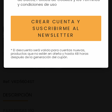
y condiciones de uso
CREAR CUENTA Y
SUSCRIBIRME AL
NEWSLETTER
* El descuento será valido para cuentas nuevas,
productos que no estén en oferta y hasta 48 horas
después de la generación del cupón.
Ref.
VKD5604ST
DESCRIPCIÓN
PARABRISAS X10