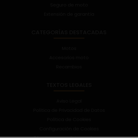
Seguro de moto
Extensión de garantía
CATEGORÍAS DESTACADAS
Motos
Accesorios moto
Recambios
TEXTOS LEGALES
Aviso Legal
Política de Privacidad de Datos
Política de Cookies
Configuración de Cookies
Términos y condiciones de uso