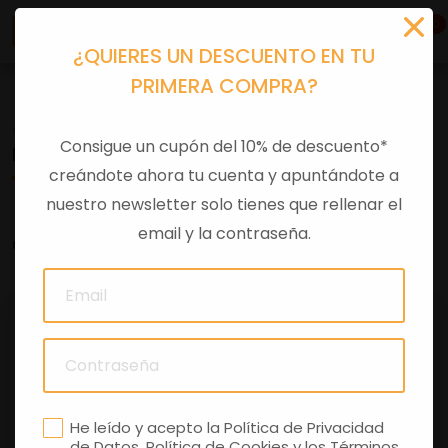
0
¿QUIERES UN DESCUENTO EN TU
PRIMERA COMPRA?
Accesorios moto
>
Otros
Consigue un cupón del 10% de descuento*
PARABRISAS X10
creándote ahora tu cuenta y apuntándote a
nuestro newsletter solo tienes que rellenar el
email y la contraseña.
0 comentarios
He leído y acepto la
Política de Privacidad
de Datos
,
Política de Cookies
y los
Términos