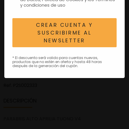
y condiciones de uso
CREAR CUENTA Y
SUSCRIBIRME AL
NEWSLETTER
* El descuento será valido para cuentas nuevas,
productos que no estén en oferta y hasta 48 horas
después de la generación del cupón.
Ref.
P2S002333
DESCRIPCIÓN
PARABRIS ALTO APRILIA TUONO V4