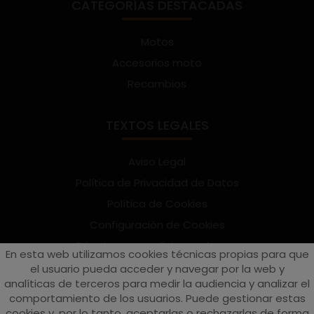
CATEGORÍAS DESTACADAS
Motos
Accesorios moto
Recambios
TEXTOS LEGALES
Aviso Legal
Política de Privacidad de Datos
Política de Cookies
Configuración de Cookies
Términos y condiciones de uso
En esta web utilizamos cookies técnicas propias para que
Suscríbete al Newsletter
el usuario pueda acceder y navegar por la web y
analíticas de terceros para medir la audiencia y analizar el
comportamiento de los usuarios. Puede gestionar estas
cookies y, por lo tanto, aceptarlas o rechazarlas de forma