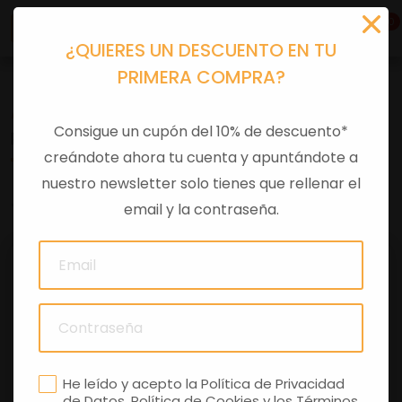
0
¿QUIERES UN DESCUENTO EN TU
PRIMERA COMPRA?
Accesorios moto
>
Otros
Consigue un cupón del 10% de descuento*
PARABRIS ALTO APRILIA TUONO V4 1100 E5+
creándote ahora tu cuenta y apuntándote a
nuestro newsletter solo tienes que rellenar el
0 comentarios
email y la contraseña.
He leído y acepto la
Política de Privacidad
de Datos
,
Política de Cookies
y los
Términos