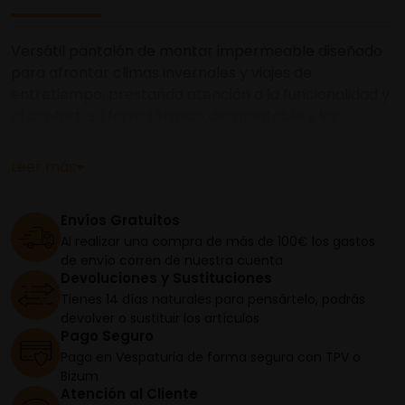
Versátil pantalón de montar impermeable diseñado
para afrontar climas invernales y viajes de
entretiempo, prestando atención a la funcionalidad y
el confort. Su forro térmico desmontable y las
entradas de ventilación directa situadas en la parte
superior de las perneras delanteras lo convierten en
Leer más
una elección perfecta para los viajeros que buscan
unos pantalones cómodos para sus desplazamientos;
Envíos Gratuitos
la confección MG-Watershield altamente
Al realizar una compra de más de 100€ los gastos
transpirable también garantiza la transpiración en
de envío corren de nuestra cuenta
condiciones más cálidas.
Devoluciones y Sustituciones
Tienes 14 días naturales para pensártelo, podrás
devolver o sustituir los artículos
Pago Seguro
Paga en Vespaturia de forma segura con TPV o
Bizum
Atención al Cliente