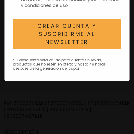
y condiciones de uso
CREAR CUENTA Y
SUSCRIBIRME AL
NEWSLETTER
* El descuento será valido para cuentas nuevas,
productos que no estén en oferta y hasta 48 horas
después de la generación del cupón.
Ref.
8T0007MBLK | P8T0007M03BLK | P8T0007M04BLK
| P8T0007M05BLK | P8T0007M06BLK |
P8T0007M07BLK
DESCRIPCIÓN