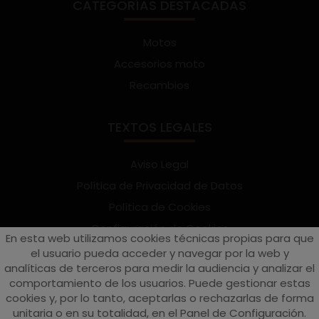
CATEGORÍAS DESTACADAS
Motos
Accesorios moto
Recambios
TEXTOS LEGALES
Aviso Legal
Política de Privacidad de Datos
Política de Cookies
Configuración de Cookies
En esta web utilizamos cookies técnicas propias para que
Términos y condiciones de uso
el usuario pueda acceder y navegar por la web y
analíticas de terceros para medir la audiencia y analizar el
Suscríbete al Newsletter
comportamiento de los usuarios. Puede gestionar estas
cookies y, por lo tanto, aceptarlas o rechazarlas de forma
unitaria o en su totalidad, en el Panel de Configuración.