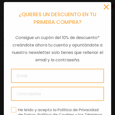
0
¿QUIERES UN DESCUENTO EN TU
PRIMERA COMPRA?
Accesorios moto
>
Otros
Consigue un cupón del 10% de descuento*
PANTALLA CASCO AWA
creándote ahora tu cuenta y apuntándote a
nuestro newsletter solo tienes que rellenar el
0 comentarios
email y la contraseña.
He leído y acepto la
Política de Privacidad
de Datos
,
Política de Cookies
y los
Términos