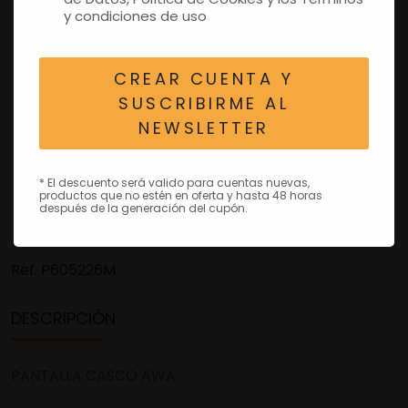
y condiciones de uso
CREAR CUENTA Y
SUSCRIBIRME AL
NEWSLETTER
* El descuento será valido para cuentas nuevas,
productos que no estén en oferta y hasta 48 horas
después de la generación del cupón.
Ref.
P605226M
DESCRIPCIÓN
PANTALLA CASCO AWA