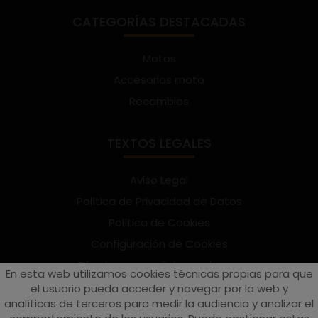
CATEGORÍAS DESTACADAS
Motos
Accesorios moto
Recambios
TEXTOS LEGALES
Aviso Legal
Política de Privacidad de Datos
Política de Cookies
Configuración de Cookies
Términos y condiciones de uso
En esta web utilizamos cookies técnicas propias para que
Suscríbete al Newsletter
el usuario pueda acceder y navegar por la web y
analíticas de terceros para medir la audiencia y analizar el