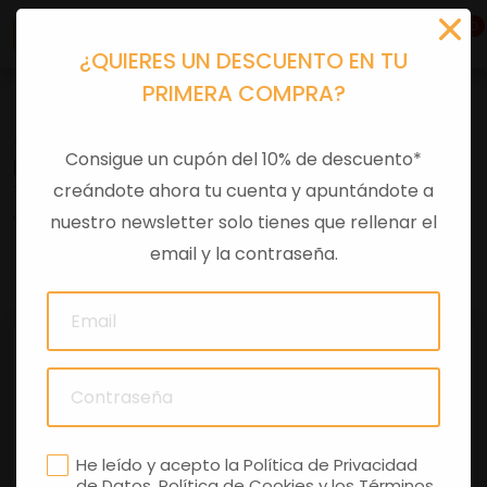
0
¿QUIERES UN DESCUENTO EN TU
PRIMERA COMPRA?
Accesorios moto
>
Otros
Consigue un cupón del 10% de descuento*
PANELES LATERALES FIBRA CARBONO RSV1100
creándote ahora tu cuenta y apuntándote a
TUONO E5+
nuestro newsletter solo tienes que rellenar el
email y la contraseña.
0 comentarios
He leído y acepto la
Política de Privacidad
de Datos
,
Política de Cookies
y los
Términos