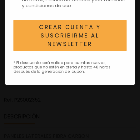
y condiciones de uso
CREAR CUENTA Y
SUSCRIBIRME AL
NEWSLETTER
* El descuento será valido para cuentas nuevas,
productos que no estén en oferta y hasta 48 horas
después de la generación del cupón.
Ref.
P2S002352
DESCRIPCIÓN
PANELES LATERALES FIBRA CARBON