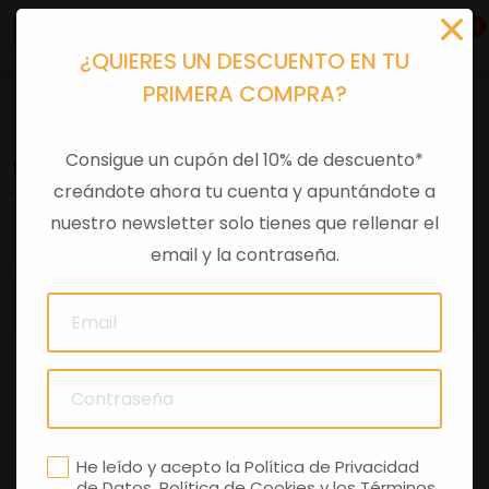
0
¿QUIERES UN DESCUENTO EN TU
PRIMERA COMPRA?
Accesorios moto
>
Original
Consigue un cupón del 10% de descuento*
PALANCA CAMBIO RACING RS457 ROJO
creándote ahora tu cuenta y apuntándote a
nuestro newsletter solo tienes que rellenar el
email y la contraseña.
0 comentarios
He leído y acepto la
Política de Privacidad
de Datos
,
Política de Cookies
y los
Términos