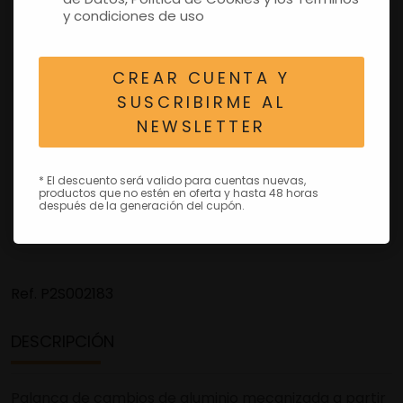
y condiciones de uso
CREAR CUENTA Y
SUSCRIBIRME AL
NEWSLETTER
* El descuento será valido para cuentas nuevas,
productos que no estén en oferta y hasta 48 horas
después de la generación del cupón.
Ref.
P2S002183
DESCRIPCIÓN
Palanca de cambios de aluminio mecanizada a partir