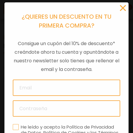
0
¿QUIERES UN DESCUENTO EN TU
PRIMERA COMPRA?
Recambios
>
Despieces
Consigue un cupón del 10% de descuento*
MUELLE INT CABALLETE CENT SR 5
creándote ahora tu cuenta y apuntándote a
nuestro newsletter solo tienes que rellenar el
0 comentarios
email y la contraseña.
He leído y acepto la
Política de Privacidad
de Datos
,
Política de Cookies
y los
Términos