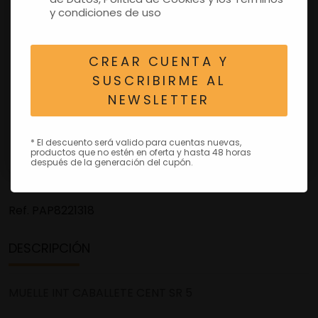
y condiciones de uso
CREAR CUENTA Y
SUSCRIBIRME AL
NEWSLETTER
* El descuento será valido para cuentas nuevas,
productos que no estén en oferta y hasta 48 horas
después de la generación del cupón.
Ref.
PAP8221318
DESCRIPCIÓN
MUELLE INT CABALLETE CENT SR 5