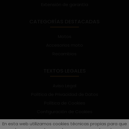
Extensión de garantía
CATEGORÍAS DESTACADAS
Motos
Accesorios moto
Recambios
TEXTOS LEGALES
Aviso Legal
Política de Privacidad de Datos
Política de Cookies
Configuración de Cookies
Términos y condiciones de uso
En esta web utilizamos cookies técnicas propias para que
Suscríbete al Newsletter