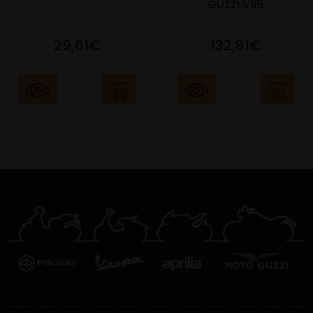
GUZZI V85
29,61€
132,81€