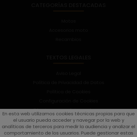
CATEGORÍAS DESTACADAS
Motos
Accesorios moto
Recambios
TEXTOS LEGALES
Aviso Legal
Política de Privacidad de Datos
Política de Cookies
Configuración de Cookies
Términos y condiciones de uso
En esta web utilizamos cookies técnicas propias para que
Suscríbete al Newsletter
el usuario pueda acceder y navegar por la web y
analíticas de terceros para medir la audiencia y analizar el
comportamiento de los usuarios. Puede gestionar estas