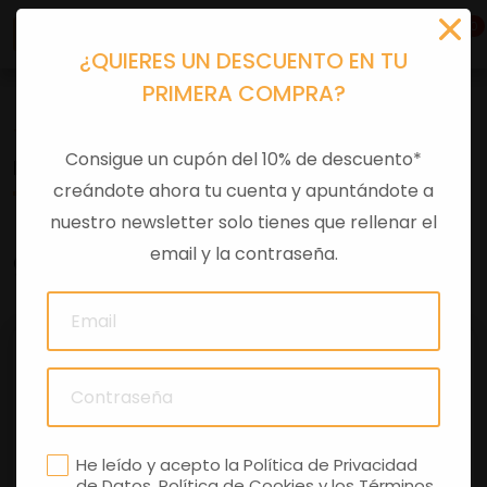
0
¿QUIERES UN DESCUENTO EN TU
PRIMERA COMPRA?
Tu equipación
>
Merchandising
Consigue un cupón del 10% de descuento*
MINIATURA-1:6 'VESPA' 150 VL1T(1954-1956)
creándote ahora tu cuenta y apuntándote a
nuestro newsletter solo tienes que rellenar el
email y la contraseña.
0 comentarios
He leído y acepto la
Política de Privacidad
de Datos
,
Política de Cookies
y los
Términos