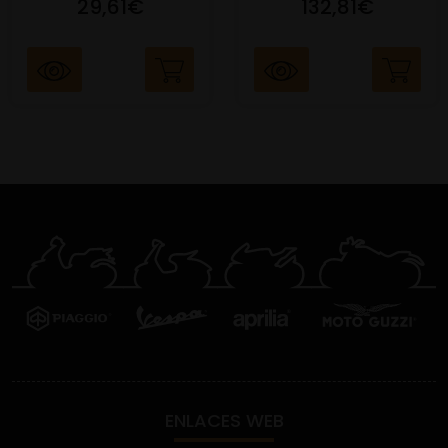
29,61€
132,81€
ENLACES WEB