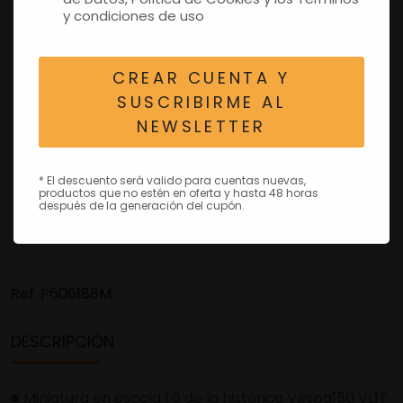
y condiciones de uso
CREAR CUENTA Y
SUSCRIBIRME AL
NEWSLETTER
* El descuento será valido para cuentas nuevas,
productos que no estén en oferta y hasta 48 horas
después de la generación del cupón.
Ref.
P606188M
DESCRIPCIÓN
■ Miniatura en escala 1:6 de la histórica Vespa150 VL1T