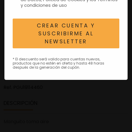
y condiciones de uso
CREAR CUENTA Y
SUSCRIBIRME AL
NEWSLETTER
* El descuento será valido para cuentas nuevas,
productos que no estén en oferta y hasta 48 horas
después de la generación del cupón.
Ref.
PGU19114460
DESCRIPCIÓN
Manguito toma aire