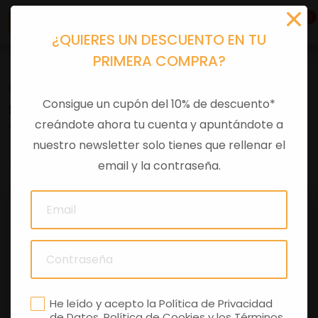
0
¿QUIERES UN DESCUENTO EN TU
PRIMERA COMPRA?
Recambios
>
Despieces
Consigue un cupón del 10% de descuento*
MANGUITO TOMA AIRE
creándote ahora tu cuenta y apuntándote a
nuestro newsletter solo tienes que rellenar el
0 comentarios
email y la contraseña.
He leído y acepto la
Política de Privacidad
de Datos
,
Política de Cookies
y los
Términos