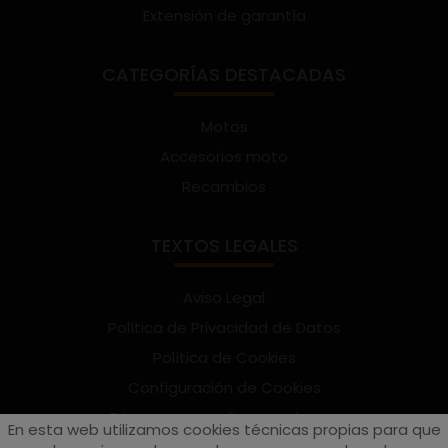
Extensión de garantía
CATEGORÍAS DESTACADAS
Motos
Accesorios moto
Recambios
TEXTOS LEGALES
Aviso Legal
Política de Privacidad de Datos
Política de Cookies
Configuración de Cookies
Términos y condiciones de uso
En esta web utilizamos cookies técnicas propias para que
Suscríbete al Newsletter