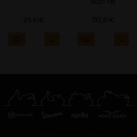
GUZZI V85
29,61€
132,81€