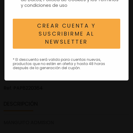
y condiciones de uso
CREAR CUENTA Y
SUSCRIBIRME AL
NEWSLETTER
* El descuento será valido para cuentas nuevas,
productos que no estén en oferta y hasta 48 horas
después de la generación del cupón.
Ref.
PAP8220364
DESCRIPCIÓN
MANGUITO ADMISION