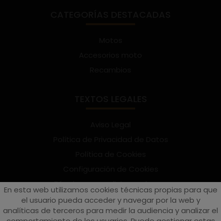
CATEGORÍAS DESTACADAS
Motos
Accesorios moto
Recambios
TEXTOS LEGALES
Aviso Legal
Política de Privacidad de Datos
Política de Cookies
Configuración de Cookies
Términos y condiciones de uso
En esta web utilizamos cookies técnicas propias para que
Suscríbete al Newsletter
el usuario pueda acceder y navegar por la web y
analíticas de terceros para medir la audiencia y analizar el
comportamiento de los usuarios. Puede gestionar estas