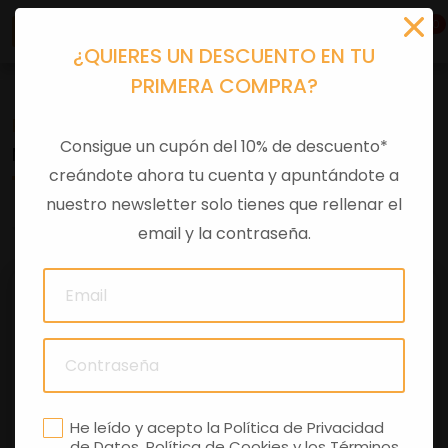
0
¿QUIERES UN DESCUENTO EN TU
PRIMERA COMPRA?
Recambios
>
Despieces
Consigue un cupón del 10% de descuento*
MANGUITO ADMISION
creándote ahora tu cuenta y apuntándote a
nuestro newsletter solo tienes que rellenar el
0 comentarios
email y la contraseña.
He leído y acepto la
Política de Privacidad
de Datos
,
Política de Cookies
y los
Términos