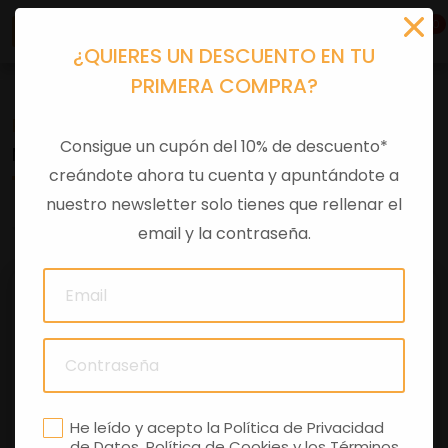
0
¿QUIERES UN DESCUENTO EN TU
PRIMERA COMPRA?
Recambios
>
Despieces
Consigue un cupón del 10% de descuento*
MANETA FRENO IZQ COMPL LX
creándote ahora tu cuenta y apuntándote a
nuestro newsletter solo tienes que rellenar el
0 comentarios
email y la contraseña.
He leído y acepto la
Política de Privacidad
de Datos
,
Política de Cookies
y los
Términos