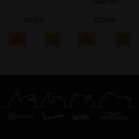
GUZZI V85
29,61€
132,81€