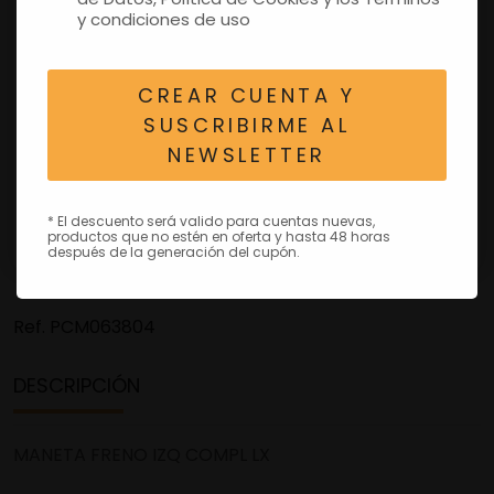
y condiciones de uso
CREAR CUENTA Y
SUSCRIBIRME AL
NEWSLETTER
* El descuento será valido para cuentas nuevas,
productos que no estén en oferta y hasta 48 horas
después de la generación del cupón.
Ref.
PCM063804
DESCRIPCIÓN
MANETA FRENO IZQ COMPL LX