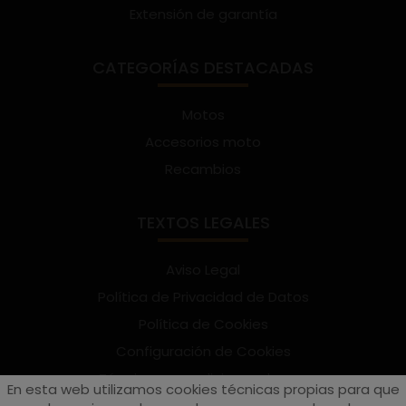
Extensión de garantía
CATEGORÍAS DESTACADAS
Motos
Accesorios moto
Recambios
TEXTOS LEGALES
Aviso Legal
Política de Privacidad de Datos
Política de Cookies
Configuración de Cookies
Términos y condiciones de uso
En esta web utilizamos cookies técnicas propias para que
Suscríbete al Newsletter