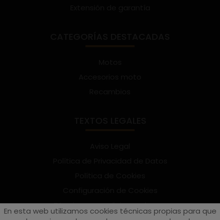
Extensión de garantía
CATEGORÍAS DESTACADAS
Motos
Accesorios moto
Recambios
TEXTOS LEGALES
Aviso Legal
Política de Privacidad de Datos
Política de Cookies
Configuración de Cookies
Términos y condiciones de uso
En esta web utilizamos cookies técnicas propias para que
Suscríbete al Newsletter