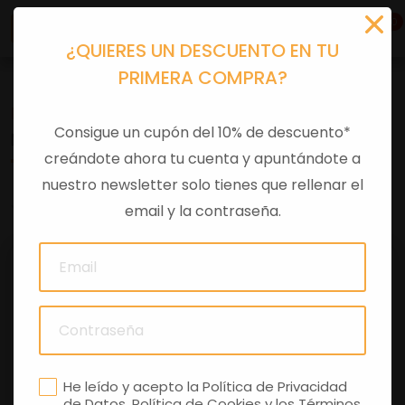
0
¿QUIERES UN DESCUENTO EN TU
PRIMERA COMPRA?
Recambios
>
Despieces
Consigue un cupón del 10% de descuento*
MANETA FRENO
creándote ahora tu cuenta y apuntándote a
nuestro newsletter solo tienes que rellenar el
0 comentarios
email y la contraseña.
He leído y acepto la
Política de Privacidad
de Datos
,
Política de Cookies
y los
Términos