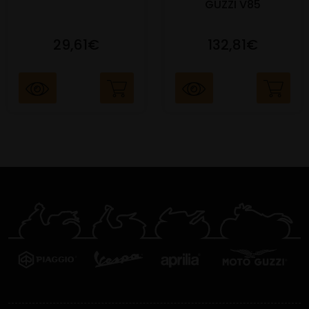
GUZZI V85
29,61€
132,81€