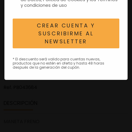
y condiciones de uso
CREAR CUENTA Y
SUSCRIBIRME AL
NEWSLETTER
* El descuento será valido para cuentas nuevas,
productos que no estén en oferta y hasta 48 horas
después de la generación del cupón.
Ref.
PB043684
DESCRIPCIÓN
MANETA FRENO