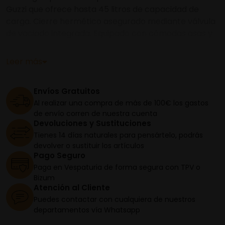
Guzzi que ofrece hasta 45 litros de capacidad de
carga. Cierre hermético asegurado mediante válvula
de vaciado integrada. Equipado con cómodas asas y
correas para los hombros, se puede montar rápida y
fácilmente en el asiento del pasajero o en el
Leer más
portaequipajes.
Envíos Gratuitos
Al realizar una compra de más de 100€ los gastos
de envío corren de nuestra cuenta
Devoluciones y Sustituciones
Tienes 14 días naturales para pensártelo, podrás
devolver o sustituir los artículos
Pago Seguro
Paga en Vespaturia de forma segura con TPV o
Bizum
Atención al Cliente
Puedes contactar con cualquiera de nuestros
departamentos vía Whatsapp