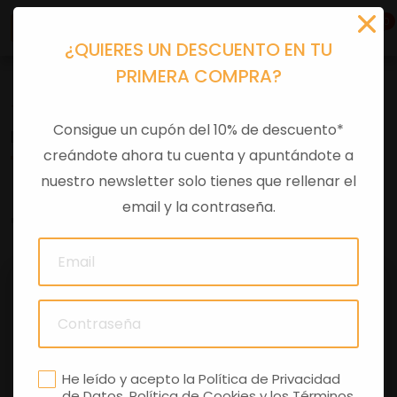
0
¿QUIERES UN DESCUENTO EN TU
PRIMERA COMPRA?
Tu equipación
>
Merchandising
Consigue un cupón del 10% de descuento*
MALETA DE MANO DEPORTIVA MOTO GUZZI
creándote ahora tu cuenta y apuntándote a
nuestro newsletter solo tienes que rellenar el
email y la contraseña.
0 comentarios
He leído y acepto la
Política de Privacidad
de Datos
,
Política de Cookies
y los
Términos