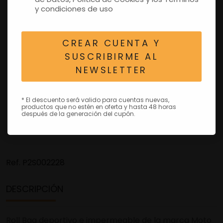
y condiciones de uso
CREAR CUENTA Y
SUSCRIBIRME AL
NEWSLETTER
* El descuento será valido para cuentas nuevas,
productos que no estén en oferta y hasta 48 horas
después de la generación del cupón.
Ref.
P2S002228
DESCRIPCIÓN
Roll Bag deportivo e impermeable de la marca Moto