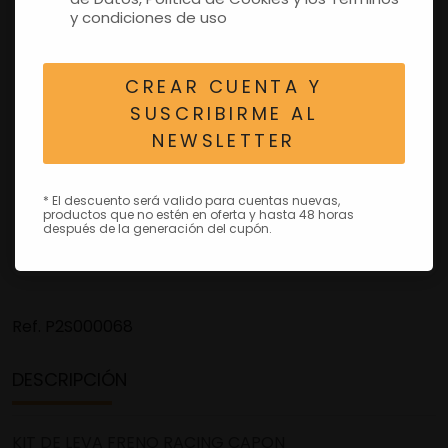
y condiciones de uso
CREAR CUENTA Y
SUSCRIBIRME AL
NEWSLETTER
* El descuento será valido para cuentas nuevas,
productos que no estén en oferta y hasta 48 horas
después de la generación del cupón.
Ref.
P2S000068
DESCRIPCIÓN
KIT DE LEVA FRENO RACING CAPON