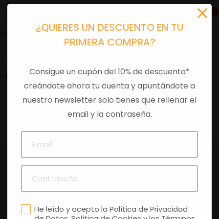
0
¿QUIERES UN DESCUENTO EN TU
PRIMERA COMPRA?
Accesorios moto
>
Original
Consigue un cupón del 10% de descuento*
KIT DE LEVA FRENO RACING CAPON
creándote ahora tu cuenta y apuntándote a
nuestro newsletter solo tienes que rellenar el
email y la contraseña.
0 comentarios
He leído y acepto la
Política de Privacidad
de Datos
,
Política de Cookies
y los
Términos