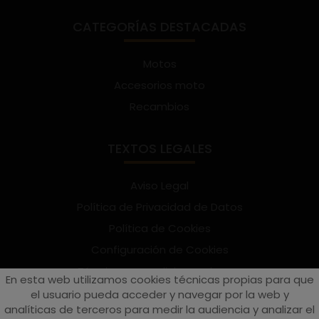
CATEGORÍAS DESTACADAS
Motos
Accesorios moto
Recambios
TEXTOS LEGALES
Aviso Legal
Política de Privacidad de Datos
Política de Cookies
Configuración de Cookies
Términos y condiciones de uso
En esta web utilizamos cookies técnicas propias para que
Suscríbete al Newsletter
el usuario pueda acceder y navegar por la web y
analíticas de terceros para medir la audiencia y analizar el