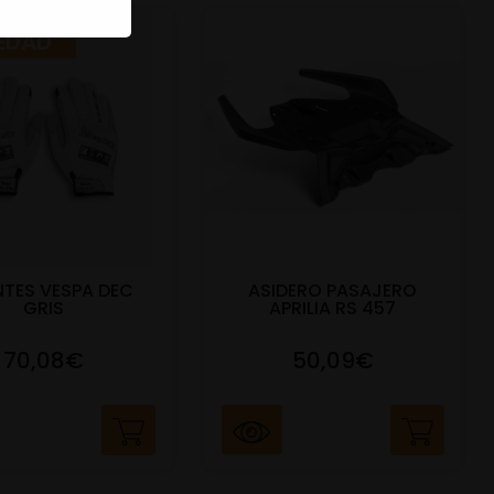
EDAD
TES VESPA DEC
ASIDERO PASAJERO
GRIS
APRILIA RS 457
70,08€
50,09€