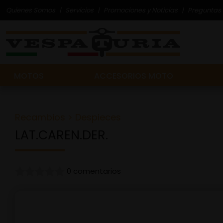
Quienes Somos
Servicios
Promociones y Noticias
Preguntas 
MOTOS
ACCESORIOS MOTO
Recambios
>
Despieces
LAT.CAREN.DER.
0 comentarios