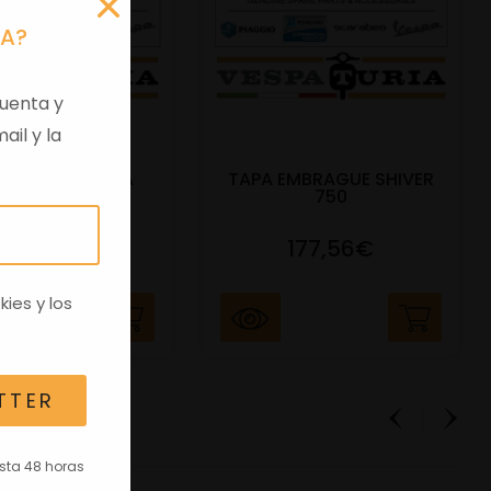
RA?
uenta y
ail y la
 VIRGEN APRILIA
TAPA EMBRAGUE SHIVER
C/TRANSPO
750
82,96€
177,56€
kies
y los
TTER
asta 48 horas