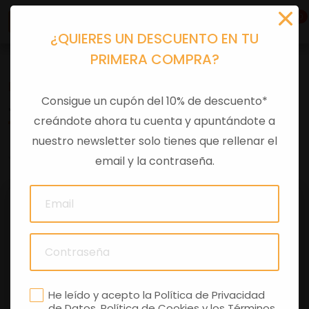
0
¿QUIERES UN DESCUENTO EN TU
PRIMERA COMPRA?
Recambios
>
Despieces
Consigue un cupón del 10% de descuento*
JUNTA TAPA EMBRAGUE
creándote ahora tu cuenta y apuntándote a
nuestro newsletter solo tienes que rellenar el
0 comentarios
email y la contraseña.
He leído y acepto la
Política de Privacidad
de Datos
,
Política de Cookies
y los
Términos