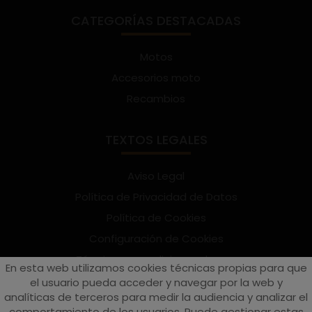
CATEGORÍAS DESTACADAS
Motos
Accesorios moto
Recambios
TEXTOS LEGALES
Aviso Legal
Política de Privacidad de Datos
Política de Cookies
Configuración de Cookies
Términos y condiciones de uso
En esta web utilizamos cookies técnicas propias para que
Suscríbete al Newsletter
el usuario pueda acceder y navegar por la web y
analíticas de terceros para medir la audiencia y analizar el
comportamiento de los usuarios. Puede gestionar estas