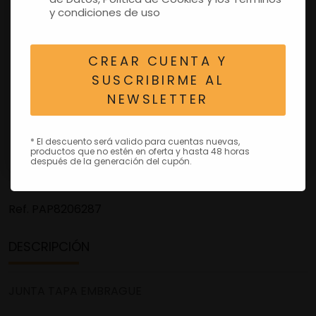
y condiciones de uso
CREAR CUENTA Y
SUSCRIBIRME AL
NEWSLETTER
* El descuento será valido para cuentas nuevas,
productos que no estén en oferta y hasta 48 horas
después de la generación del cupón.
Ref.
PAP8206287
DESCRIPCIÓN
JUNTA TAPA EMBRAGUE