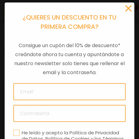
0
¿QUIERES UN DESCUENTO EN TU
PRIMERA COMPRA?
Recambios
>
Despieces
Consigue un cupón del 10% de descuento*
JUNTA OR Ø20,24X2,62
creándote ahora tu cuenta y apuntándote a
nuestro newsletter solo tienes que rellenar el
0 comentarios
email y la contraseña.
He leído y acepto la
Política de Privacidad
de Datos
,
Política de Cookies
y los
Términos