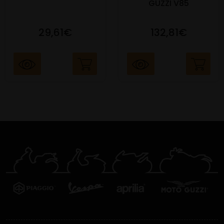
GUZZI V85
29,61€
132,81€