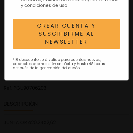
y condiciones de uso
CREAR CUENTA Y
SUSCRIBIRME AL
NEWSLETTER
* El descuento será valido para cuentas nuevas,
productos que no estén en oferta y hasta 48 horas
después de la generación del cupón.
Ref.
PGU90706203
DESCRIPCIÓN
JUNTA OR ø20,24X2,62