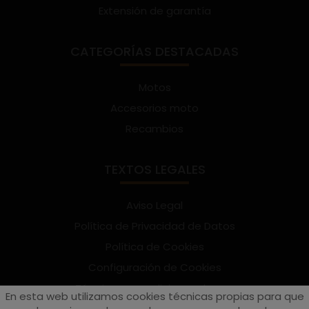
Extensión de garantía
CATEGORÍAS DESTACADAS
Motos
Accesorios moto
Recambios
TEXTOS LEGALES
Aviso Legal
Política de Privacidad de Datos
Política de Cookies
Configuración de Cookies
Términos y condiciones de uso
En esta web utilizamos cookies técnicas propias para que
Suscríbete al Newsletter