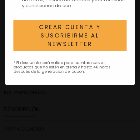
y condiciones de uso
CREAR CUENTA Y
SUSCRIBIRME AL
NEWSLETTER
* El descuento será valido para cuentas nuevas,
productos que no estén en oferta y hasta 48 horas
después de la generación del cupón.
Ref.
PAP8206575
DESCRIPCIÓN
JUNTA CILINDRO