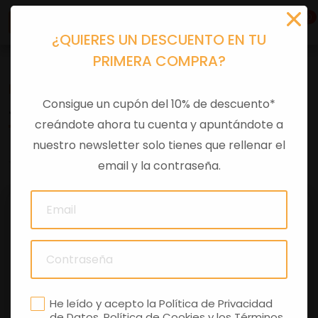
0
¿QUIERES UN DESCUENTO EN TU
PRIMERA COMPRA?
Recambios
>
Despieces
Consigue un cupón del 10% de descuento*
JUNTA CILINDRO
creándote ahora tu cuenta y apuntándote a
nuestro newsletter solo tienes que rellenar el
0 comentarios
email y la contraseña.
He leído y acepto la
Política de Privacidad
de Datos
,
Política de Cookies
y los
Términos