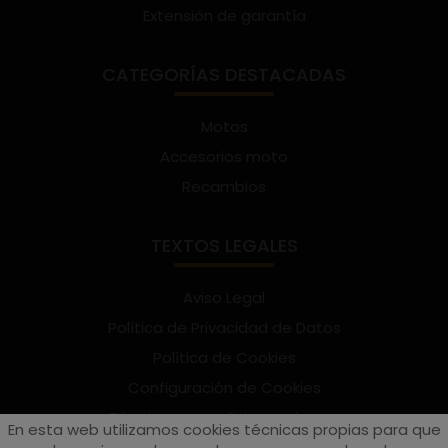
Extensión de garantía
CATEGORÍAS DESTACADAS
Motos
Accesorios moto
Recambios
TEXTOS LEGALES
Aviso Legal
Política de Privacidad de Datos
Política de Cookies
Configuración de Cookies
Términos y condiciones de uso
En esta web utilizamos cookies técnicas propias para que
Suscríbete al Newsletter