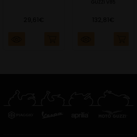
GUZZI V85
29,61€
132,81€