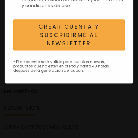
y condiciones de uso
CREAR CUENTA Y
SUSCRIBIRME AL
NEWSLETTER
* El descuento será valido para cuentas nuevas,
productos que no estén en oferta y hasta 48 horas
después de la generación del cupón.
Ref.
PB015460
DESCRIPCIÓN
JUNTA CARTER/BOMBA ACEITE