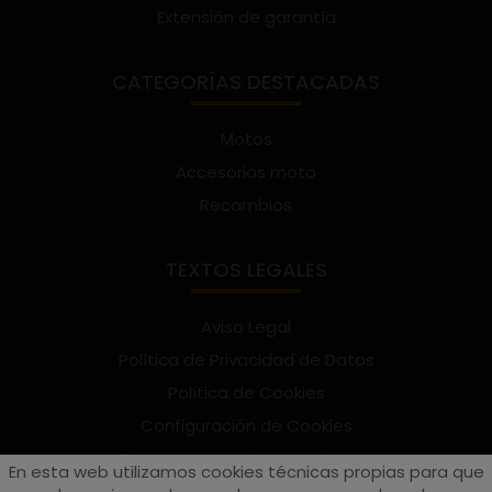
Extensión de garantía
CATEGORÍAS DESTACADAS
Motos
Accesorios moto
Recambios
TEXTOS LEGALES
Aviso Legal
Política de Privacidad de Datos
Política de Cookies
Configuración de Cookies
Términos y condiciones de uso
En esta web utilizamos cookies técnicas propias para que
Suscríbete al Newsletter