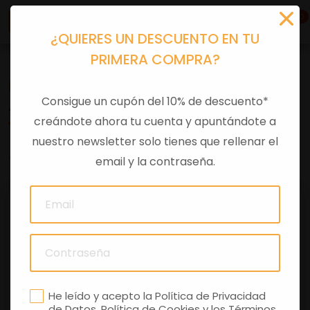
0
¿QUIERES UN DESCUENTO EN TU
PRIMERA COMPRA?
Recambios
>
Despieces
Consigue un cupón del 10% de descuento*
JUNTA CARTER/BOMBA ACEITE
creándote ahora tu cuenta y apuntándote a
nuestro newsletter solo tienes que rellenar el
0 comentarios
email y la contraseña.
He leído y acepto la
Política de Privacidad
de Datos
,
Política de Cookies
y los
Términos