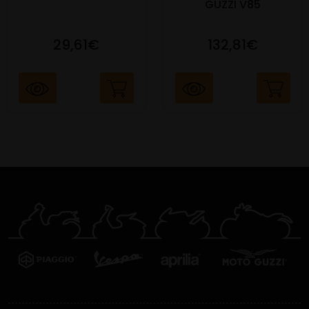
GUZZI V85
29,61€
132,81€