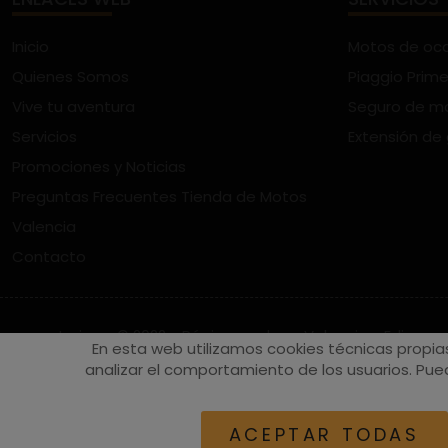
Inicio
Motos de oc
Quienes Somos
Piaggio Prime
Vive tu aventura
Seguro de m
Servicios
Extensión de
Promociones y Noticias
Preguntas Frecuentes Tienda de Motos
Valencia
Contacto
vespaturia.es
© 2022 - Páginas web en Valencia -
Edina
En esta web utilizamos cookies técnicas propia
analizar el comportamiento de los usuarios. Pued
ACEPTAR TODAS