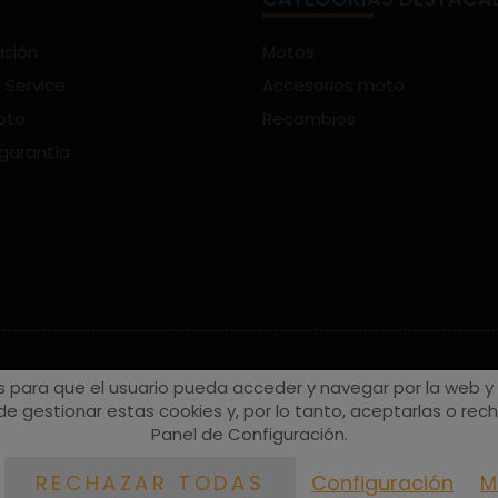
asión
Motos
 Service
Accesorios moto
oto
Recambios
 garantía
s para que el usuario pueda acceder y navegar por la web y a
e gestionar estas cookies y, por lo tanto, aceptarlas o recha
Panel de Configuración.
Configuración
M
RECHAZAR TODAS