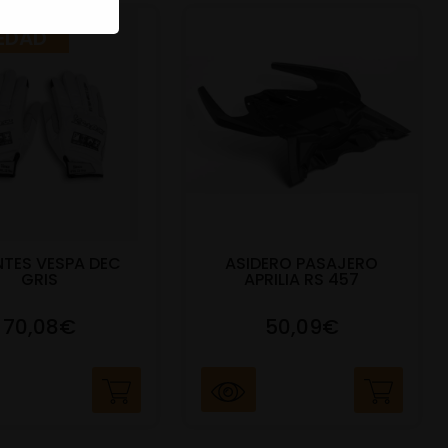
EDAD
TES VESPA DEC
ASIDERO PASAJERO
GRIS
APRILIA RS 457
70,08€
50,09€