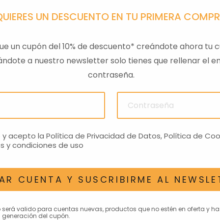
QUIERES UN DESCUENTO EN TU PRIMERA COMP
ue un cupón del 10% de descuento* creándote ahora tu c
ndote a nuestro newsletter solo tienes que rellenar el em
contraseña.
ULAS
SENSOR PRESION
LLAVE
ACEITEROMO
24,28€
o y acepto la
Política de Privacidad de Datos
,
Política de Coo
s y condiciones de uso
AR CUENTA Y SUSCRIBIRME AL NEWSLE
AN INTERESAR
o será valido para cuentas nuevas, productos que no estén en oferta y h
 generación del cupón.