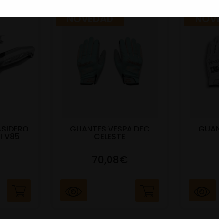
NOVEDAD
NOV
ASIDERO
GUANTES VESPA DEC
GUAN
I V85
CELESTE
70,08€