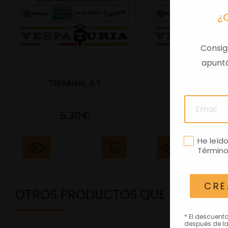
¿
Consig
apuntá
TERMINAL A.T
PORTAMATRIC
5,30€
41,47€
He leíd
Término
CRE
OTROS PRODUCTOS QUE TE PODRÍ
* El descuent
después de la