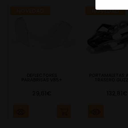
NOVEDAD
NOVEDAD
DEFLECTORES
PORTAMALETAS 
PARABRISAS V85+
TRASERO GUZZ
29,61€
132,81€