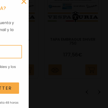
RA?
uenta y
ail y la
 VIRGEN APRILIA
TAPA EMBRAGUE SHIVER
C/TRANSPO
750
82,96€
177,56€
kies
y los
TTER
asta 48 horas